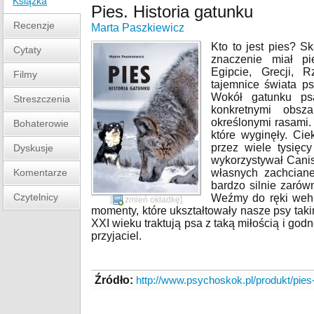
Książka
Pies. Historia gatunku
Recenzje
Marta Paszkiewicz
Kto to jest pies? S
Cytaty
znaczenie miał pi
Egipcie, Grecji, 
Filmy
tajemnice świata ps
Wokół gatunku ps
Streszczenia
konkretnymi obsz
określonymi rasami. 
Bohaterowie
które wyginęły. C
przez wiele tysięc
Dyskusje
wykorzystywał Canis
Komentarze
własnych zachcian
bardzo silnie zarów
Czytelnicy
Weźmy do ręki wehi
[
zmień okładkę
]
momenty, które ukształtowały nasze psy taki
XXI wieku traktują psa z taką miłością i godn
przyjaciel.
Źródło:
http://www.psychoskok.pl/produkt/pies-