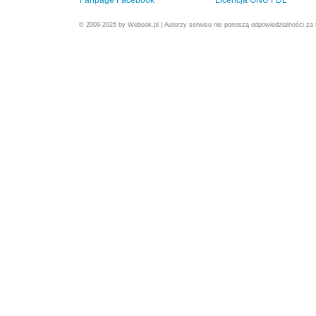
Fanpage Facebook
Licencja GNU FDL
© 2009-2026 by Webook.pl | Autorzy serwisu nie ponoszą odpowiedzialności za