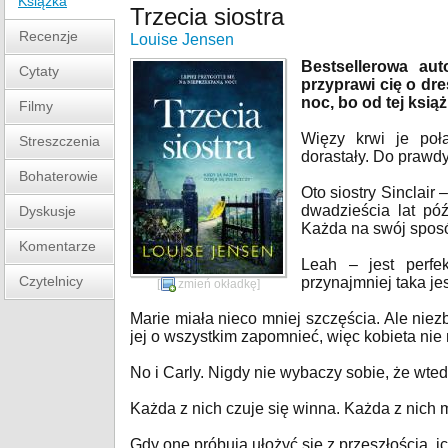
Książka
Trzecia siostra
Recenzje
Louise Jensen
Bestsellerowa aut
Cytaty
przyprawi cię o dre
noc, bo od tej ksią
Filmy
Więzy krwi je poł
Streszczenia
dorastały. Do prawd
Bohaterowie
Oto siostry Sinclair 
dwadzieścia lat póź
Dyskusje
Każda na swój spos
Komentarze
Leah – jest perfe
Czytelnicy
przynajmniej taka jes
[
zmień okładkę
]
Marie miała nieco mniej szczęścia. Ale nie
jej o wszystkim zapomnieć, więc kobieta nie
No i Carly. Nigdy nie wybaczy sobie, że wted
Każda z nich czuje się winna. Każda z nich
Gdy one próbują ułożyć się z przeszłością, 