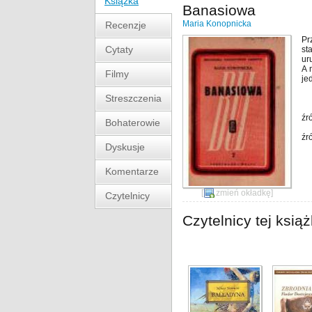
Książka
Banasiowa
Maria Konopnicka
Recenzje
Pr
Cytaty
st
ur
A 
Filmy
je
Streszczenia
źr
Bohaterowie
źr
Dyskusje
Komentarze
[
zmień okładkę
]
Czytelnicy
Czytelnicy tej książ