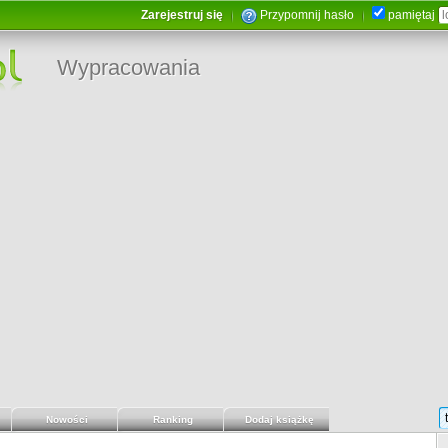
Zarejestruj się
Przypomnij hasło
pamiętaj
Wypracowania
Nowości
Ranking
Dodaj książkę