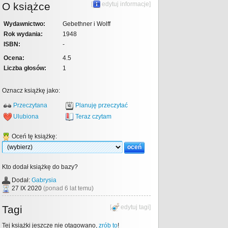
O książce
[
edytuj informacje
]
Wydawnictwo:
Gebethner i Wolff
Rok wydania:
1948
ISBN:
-
Ocena:
4.5
Liczba głosów:
1
Oznacz książkę jako:
Przeczytana
Planuję przeczytać
Ulubiona
Teraz czytam
Oceń tę książkę:
Kto dodał książkę do bazy?
Dodał:
Gabrysia
27 IX 2020
(ponad 6 lat temu)
Tagi
[
edytuj tagi
]
Tej książki jeszcze nie otagowano,
zrób to
!