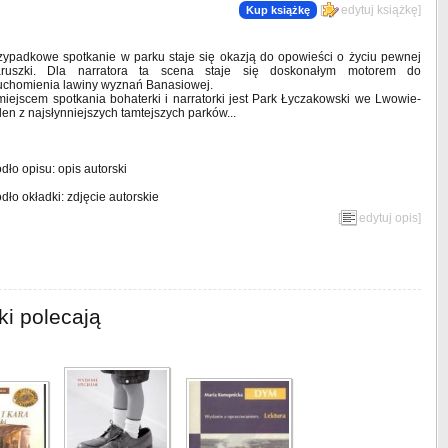
[
edytuj książkę
]
Kup książkę
zypadkowe spotkanie w parku staje się okazją do opowieści o życiu pewnej
aruszki. Dla narratora ta scena staje się doskonałym motorem do
uchomienia lawiny wyznań Banasiowej.
miejscem spotkania bohaterki i narratorki jest Park Łyczakowski we Lwowie-
den z najsłynniejszych tamtejszych parków...
ódło opisu: opis autorski
ódło okładki: zdjęcie autorskie
[
edytuj opis
]
ki polecają