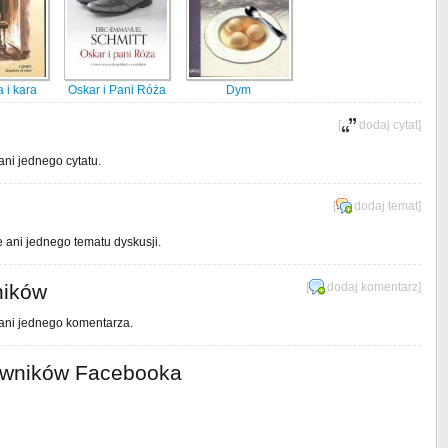
 i kara
Oskar i Pani Róża
Dym
[
dodaj cytat
]
ani jednego cytatu.
[
dodaj temat
]
e ani jednego tematu dyskusji.
ników
[
dodaj komentarz
]
 ani jednego komentarza.
owników Facebooka