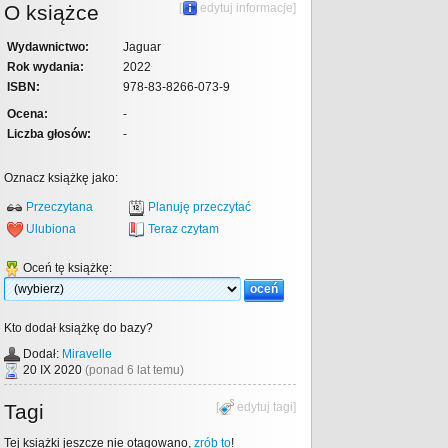
O książce
[
edytuj informacje
]
Wydawnictwo:
Jaguar
Rok wydania:
2022
ISBN:
978-83-8266-073-9
Ocena:
-
Liczba głosów:
-
Oznacz książkę jako:
Przeczytana
Planuję przeczytać
Ulubiona
Teraz czytam
Oceń tę książkę:
Kto dodał książkę do bazy?
Dodał:
Miravelle
20 IX 2020
(ponad 6 lat temu)
Tagi
[
edytuj tagi
]
Tej książki jeszcze nie otagowano,
zrób to
!