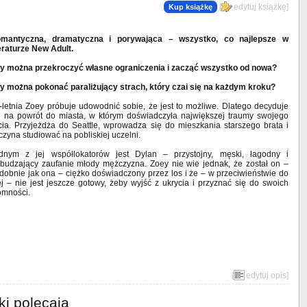
[
edytuj książkę
]
Kup książkę
mantyczna, dramatyczna i porywająca – wszystko, co najlepsze w
teraturze New Adult.
y można przekroczyć własne ograniczenia i zacząć wszystko od nowa?
y można pokonać paraliżujący strach, który czai się na każdym kroku?
-letnia Zoey próbuje udowodnić sobie, że jest to możliwe. Dlatego decyduje
ę na powrót do miasta, w którym doświadczyła największej traumy swojego
cia. Przyjeżdża do Seattle, wprowadza się do mieszkania starszego brata i
czyna studiować na pobliskiej uczelni.
dnym z jej współlokatorów jest Dylan – przystojny, męski, łagodny i
budzający zaufanie młody mężczyzna. Zoey nie wie jednak, że został on –
dobnie jak ona – ciężko doświadczony przez los i że – w przeciwieństwie do
ej – nie jest jeszcze gotowy, żeby wyjść z ukrycia i przyznać się do swoich
omności.
[
edytuj opis
]
ki polecają