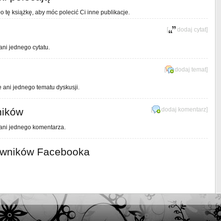
o tę książkę, aby móc polecić Ci inne publikacje.
[
dodaj cytat
]
ani jednego cytatu.
[
dodaj temat
]
e ani jednego tematu dyskusji.
ników
[
dodaj komentarz
]
 ani jednego komentarza.
owników Facebooka