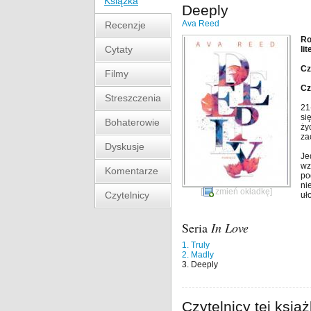
Książka
Deeply
Ava Reed
Recenzje
Ro
Cytaty
li
Cz
Filmy
Cz
Streszczenia
21
si
Bohaterowie
ży
za
Dyskusje
Je
wz
Komentarze
po
ni
[
zmień okładkę
]
Czytelnicy
uł
Seria
In Love
1. Truly
2. Madly
3. Deeply
Czytelnicy tej książ