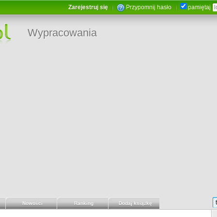
Zarejestruj się
Przypomnij hasło
pamiętaj
Wypracowania
Nowości
Ranking
Dodaj książkę