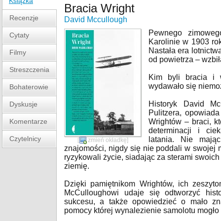
Książka
Bracia Wright
Recenzje
David Mccullough
Pewnego zimoweg
Cytaty
Karolinie w 1903 rok
Nastała era lotnictw
Filmy
od powietrza – wzbił
Streszczenia
Kim byli bracia i 
wydawało się niemo
Bohaterowie
Historyk David Mc
Dyskusje
Pulitzera, opowiada 
Komentarze
Wrightów – braci, k
determinacji i cie
Czytelnicy
latania. Nie mają
[
zmień okładkę
]
znajomości, nigdy się nie poddali w swojej 
ryzykowali życie, siadając za sterami swoich
ziemię.
Dzięki pamiętnikom Wrightów, ich zeszyto
McCulloughowi udaje się odtworzyć histo
sukcesu, a także opowiedzieć o mało zna
pomocy której wynalezienie samolotu mogło 