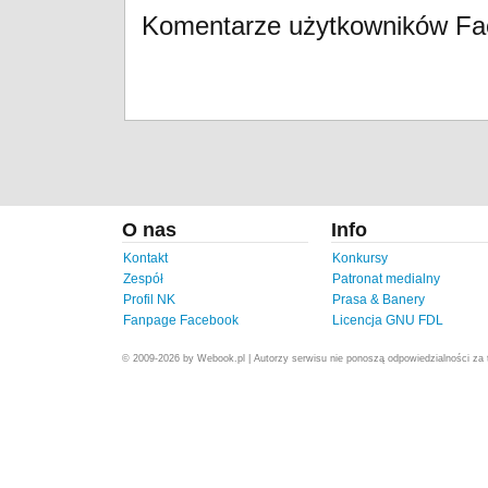
Komentarze użytkowników F
O nas
Info
Kontakt
Konkursy
Zespół
Patronat medialny
Profil NK
Prasa & Banery
Fanpage Facebook
Licencja GNU FDL
© 2009-2026 by Webook.pl | Autorzy serwisu nie ponoszą odpowiedzialności za