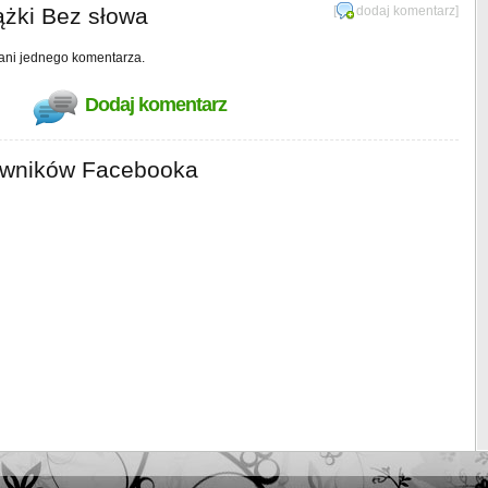
ążki Bez słowa
[
dodaj komentarz
]
 ani jednego komentarza.
Dodaj komentarz
owników Facebooka