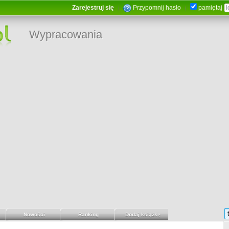
Zarejestruj się
Przypomnij hasło
pamiętaj
Wypracowania
Nowości
Ranking
Dodaj książkę