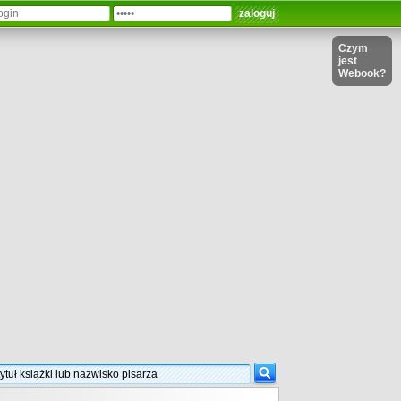
Czym
jest
Webook?