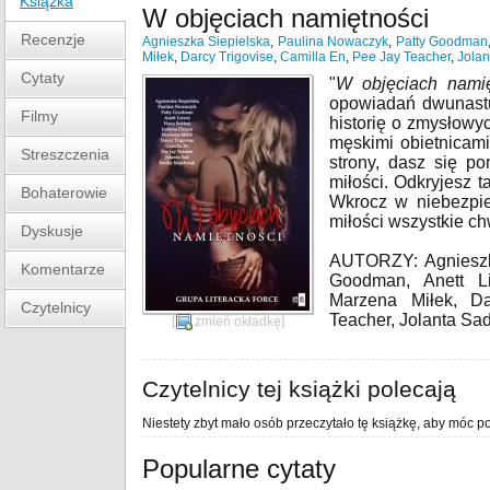
Książka
W objęciach namiętności
Recenzje
Agnieszka Siepielska
,
Paulina Nowaczyk
,
Patty Goodman
Miłek
,
Darcy Trigovise
,
Camilla En
,
Pee Jay Teacher
,
Jolan
Cytaty
"
W objęciach namię
opowiadań dwunastu
Filmy
historię o zmysłowy
męskimi obietnicami
Streszczenia
strony, dasz się p
miłości. Odkryjesz t
Bohaterowie
Wkrocz w niebezpie
miłości wszystkie c
Dyskusje
AUTORZY: Agnieszka
Komentarze
Goodman, Anett Li
Marzena Miłek, Da
Czytelnicy
Teacher, Jolanta Sad
[
zmień okładkę
]
Czytelnicy tej książki polecają
Niestety zbyt mało osób przeczytało tę książkę, aby móc po
Popularne cytaty