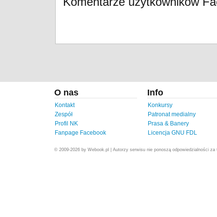
Komentarze użytkowników F
O nas
Info
Kontakt
Konkursy
Zespół
Patronat medialny
Profil NK
Prasa & Banery
Fanpage Facebook
Licencja GNU FDL
© 2009-2026 by Webook.pl | Autorzy serwisu nie ponoszą odpowiedzialności za