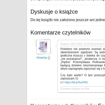
Dyskusje o książce
Do tej książki nie założono jeszcze ani jedn
Komentarze czytelników
Dodano: 08 II 2022, 10:34:09 (ponad 4 
Podobno nie powinno oceniać si
stwierdzeniem zgadzam. Są jedn
graficzna krzyczy z daleka do czyt
Amarisa
„nie pożałujesz!”, „dostarczę ci
„Piętna” Przemysława Piotrow
będącą dziełem niezrównanego Pi
abym zapragnęła zapoznać się z hi
.
Czy było warto? O tym przeczyt
zapraszam 😏
👉
https://bit.ly/3uxPt52
Oceniam książkę na:
5.0