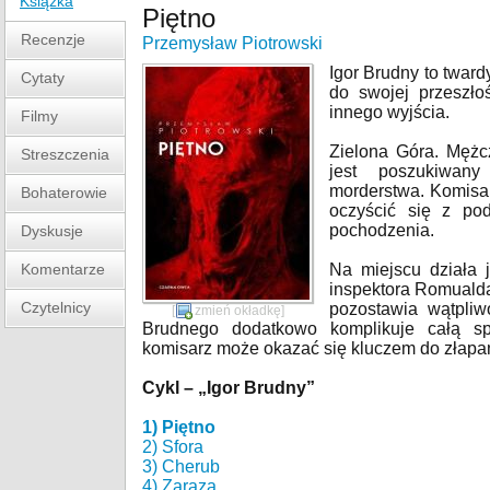
Książka
Piętno
Recenzje
Przemysław Piotrowski
Igor Brudny to tward
Cytaty
do swojej przeszł
innego wyjścia.
Filmy
Zielona Góra. Mężc
Streszczenia
jest poszukiwan
morderstwa. Komisar
Bohaterowie
oczyścić się z pod
pochodzenia.
Dyskusje
Komentarze
Na miejscu działa 
inspektora Romualda
Czytelnicy
pozostawia wątpliw
[
zmień okładkę
]
Brudnego dodatkowo komplikuje całą sp
komisarz może okazać się kluczem do złapa
Cykl – „Igor Brudny”
1) Piętno
2) Sfora
3) Cherub
4) Zaraza