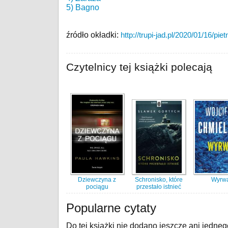
5) Bagno
źródło okładki:
http://trupi-jad.pl/2020/01/16/pi
Czytelnicy tej książki polecają
Dziewczyna z
Schronisko, które
Wyrw
pociągu
przestało istnieć
Popularne cytaty
Do tej książki nie dodano jeszcze ani jedneg