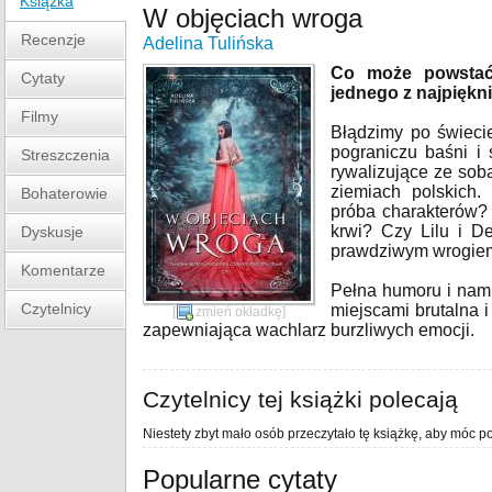
Książka
W objęciach wroga
Recenzje
Adelina Tulińska
Co może powstać 
Cytaty
jednego z najpięk
Filmy
Błądzimy po świeci
pograniczu baśni i
Streszczenia
rywalizujące ze sob
ziemiach polskich.
Bohaterowie
próba charakterów?
krwi? Czy Lilu i De
Dyskusje
prawdziwym wrogie
Komentarze
Pełna humoru i nami
Czytelnicy
miejscami brutalna i 
[
zmień okładkę
]
zapewniająca wachlarz burzliwych emocji.
Czytelnicy tej książki polecają
Niestety zbyt mało osób przeczytało tę książkę, aby móc po
Popularne cytaty