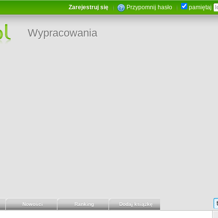
Zarejestruj się
Przypomnij hasło
pamiętaj
Wypracowania
Nowości
Ranking
Dodaj książkę