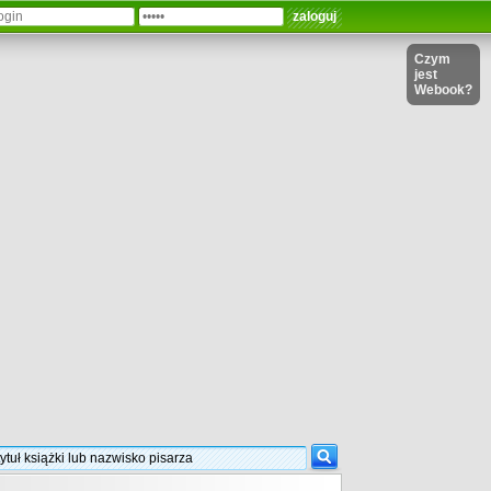
Czym
jest
Webook?