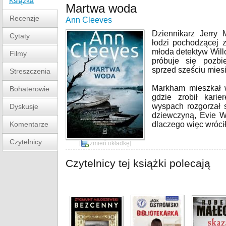
Książka
Martwa woda
Recenzje
Ann Cleeves
Dziennikarz Jerry
Cytaty
łodzi pochodzącej 
młoda detektyw Will
Filmy
próbuje się pozbi
sprzed sześciu miesi
Streszczenia
Markham mieszkał w
Bohaterowie
gdzie zrobił kari
wyspach rozgorzał 
Dyskusje
dziewczyną, Evie Wat
Komentarze
dlaczego więc wróci
Czytelnicy
[
zmień okładkę
]
Czytelnicy tej książki polecają