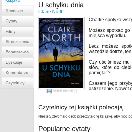
Książka
U schyłku dnia
Recenzje
Claire North
Charlie spotyka wszy
Cytaty
Możesz spotkać go w
Filmy
miejsca wypadku.
Streszczenia
Lecz możesz spot
wszędzie dotrze, ten
Bohaterowie
Czy uściśniesz mu 
Dyskusje
słów, które do cieb
Komentarze
pamiętać?
Czytelnicy
Czasem jego przybyc
ostrzeżenie. Nawet o
[
zmień okładkę
]
Czytelnicy tej książki polecają
Niestety zbyt mało osób przeczytało tę książkę, aby móc po
Popularne cytaty