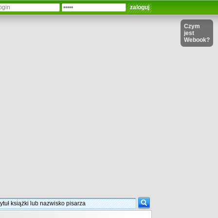
Czym
jest
Webook?