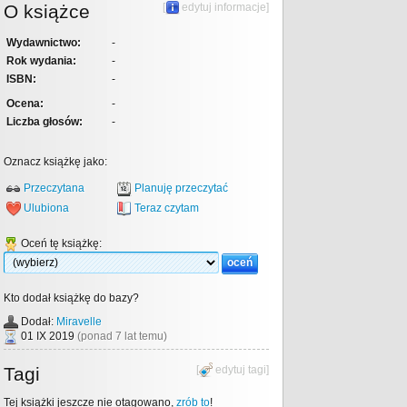
O książce
[
edytuj informacje
]
Wydawnictwo:
-
Rok wydania:
-
ISBN:
-
Ocena:
-
Liczba głosów:
-
Oznacz książkę jako:
Przeczytana
Planuję przeczytać
Ulubiona
Teraz czytam
Oceń tę książkę:
Kto dodał książkę do bazy?
Dodał:
Miravelle
01 IX 2019
(ponad 7 lat temu)
Tagi
[
edytuj tagi
]
Tej książki jeszcze nie otagowano,
zrób to
!