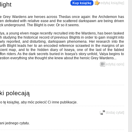
ight
[
edytuj książkę
]
Kup książkę
e Grey Wardens are heroes across Thedas once again: the Archdemon has
en defeated with relative ease and the scattered darkspawn are being driven
ck underground. The Blight is over. Or so it seems.
lya, a young elven mage recently recruited into the Wardens, has been tasked
th studying the historical record of previous Blights in order to gain insight into
wly reported, and disturbing, darkspawn phenomena. Her research into the
urth Blight leads her to an encoded reference scrawled in the margins of an
cient map, and to the hidden diary of Isseya, one of the last of the fabled
iffon riders. As the dark secrets buried in Isseya's story unfold, Valya begins to
estion everything she thought she knew about the heroic Grey Wardens...
[
edytuj opis
]
ki polecają
o tę książkę, aby móc polecić Ci inne publikacje.
[
dodaj cytat
]
ani jednego cytatu.