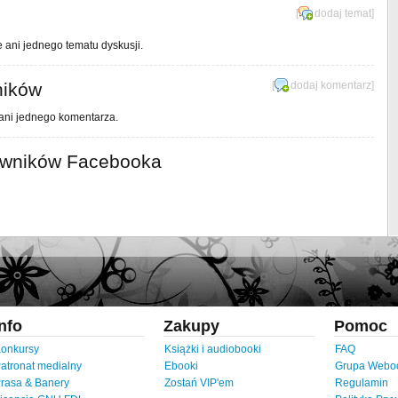
[
dodaj temat
]
e ani jednego tematu dyskusji.
ników
[
dodaj komentarz
]
 ani jednego komentarza.
owników Facebooka
Info
Zakupy
Pomoc
onkursy
Książki i audiobooki
FAQ
atronat medialny
Ebooki
Grupa Webo
rasa & Banery
Zostań VIP'em
Regulamin