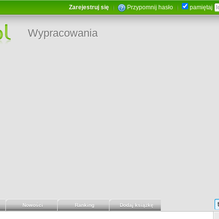
Zarejestruj się
Przypomnij hasło
pamiętaj
Wypracowania
Nowości
Ranking
Dodaj książkę