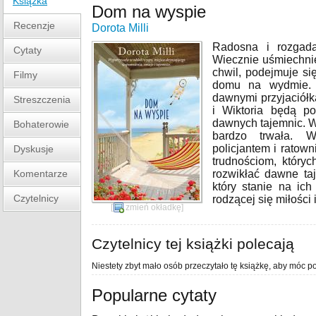
Książka
Dom na wyspie
Recenzje
Dorota Milli
Radosna i rozgad
Cytaty
Wiecznie uśmiechnię
chwil, podejmuje s
Filmy
domu na wydmie. 
dawnymi przyjaciółk
Streszczenia
i Wiktoria będą p
dawnych tajemnic. Wi
Bohaterowie
bardzo trwała. W
policjantem i ratown
Dyskusje
trudnościom, który
Komentarze
rozwikłać dawne ta
który stanie na ic
Czytelnicy
rodzącej się miłości
[
zmień okładkę
]
Czytelnicy tej książki polecają
Niestety zbyt mało osób przeczytało tę książkę, aby móc po
Popularne cytaty