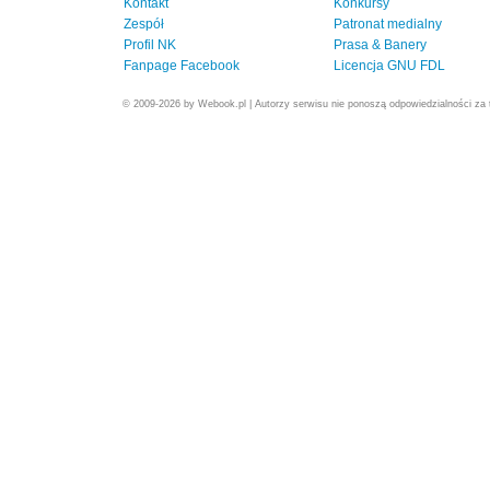
Kontakt
Konkursy
Zespół
Patronat medialny
Profil NK
Prasa & Banery
Fanpage Facebook
Licencja GNU FDL
© 2009-2026 by Webook.pl | Autorzy serwisu nie ponoszą odpowiedzialności za