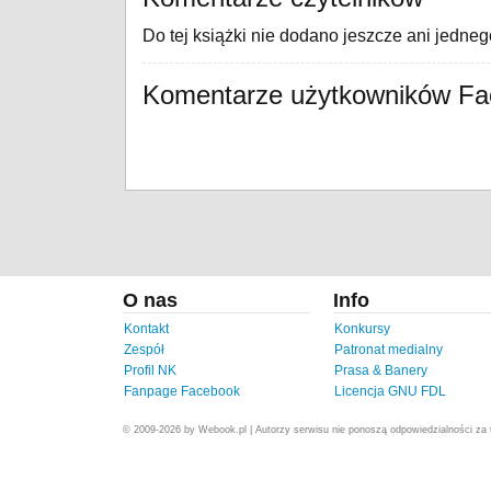
Do tej książki nie dodano jeszcze ani jedne
Komentarze użytkowników F
O nas
Info
Kontakt
Konkursy
Zespół
Patronat medialny
Profil NK
Prasa & Banery
Fanpage Facebook
Licencja GNU FDL
© 2009-2026 by Webook.pl | Autorzy serwisu nie ponoszą odpowiedzialności za