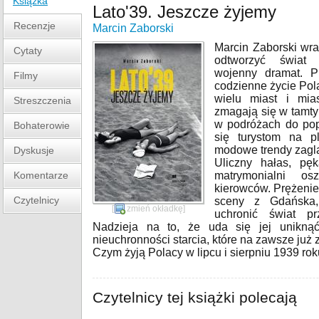
Książka
Lato'39. Jeszcze żyjemy
Recenzje
Marcin Zaborski
Marcin Zaborski wra
Cytaty
odtworzyć świat 
wojenny dramat. P
Filmy
codzienne życie Pol
wielu miast i mia
Streszczenia
zmagają się w tamty
w podróżach do pop
Bohaterowie
się turystom na p
modowe trendy zagląd
Dyskusje
Uliczny hałas, pę
Komentarze
matrymonialni os
kierowców. Prężenie
Czytelnicy
sceny z Gdańska,
[
zmień okładkę
]
uchronić świat pr
Nadzieja na to, że uda się jej unikną
nieuchronności starcia, które na zawsze już 
Czym żyją Polacy w lipcu i sierpniu 1939 ro
Czytelnicy tej książki polecają