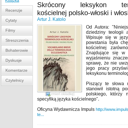
Książka
Skrócony leksykon term
Recenzje
kościelnej polsko-włoski i włos
Artur J. Katolo
Cytaty
Od Autora: "Niniej
Filmy
dziedziny teologii
Wpisuje się w jęz
Streszczenia
powstania była chęć
kościelnej zarówn
Bohaterowie
Znajdujące się w k
wyjaśnieniu znacze
Dyskusje
sprawę, że nie uwzg
jego pracy przyśw
Komentarze
leksykonu terminolog
Czytelnicy
Piszący te słowa 
stanowił istotną p
polskiego, którzy
[
zmień okładkę
]
specyfiką języka kościelnego".
Oficyna Wydawnicza Impuls
http://www.impul
te...