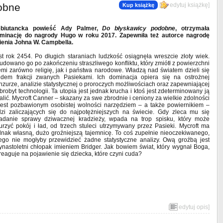
obne
[
edytuj książkę
]
Kup książkę
biutancka powieść Ady Palmer,
Do błyskawicy podobne
, otrzymała
minację do nagrody Hugo w roku 2017. Zapewniła też autorce nagrodę
ienia Johna W. Campbella.
st rok 2454. Po długich staraniach ludzkość osiągnęła wreszcie złoty wiek.
udowano go po zakończeniu straszliwego konfliktu, który zmiótł z powierzchni
emi zarówno religię, jak i państwa narodowe. Władzą nad światem dzieli się
edem frakcji zwanych Pasiekami. Ich dominacja opiera się na ostrożnej
nzurze, analizie statystycznej o proroczych możliwościach oraz zapewniającej
brobyt technologii. Ta utopia jest jednak krucha i ktoś jest zdeterminowany ją
alić. Mycroft Canner – skazany za swe zbrodnie i ceniony za wielkie zdolności
jest pozbawionym osobistej wolności narzędziem – a także powiernikiem –
dzi zaliczających się do najpotężniejszych na świecie. Gdy zleca mu się
adanie sprawy dziwacznej kradzieży, wpada na trop spisku, który może
urzyć pokój i ład, od trzech stuleci utrzymywany przez Pasieki. Mycroft ma
dnak własną, dużo groźniejszą tajemnicę. To coś zupełnie nieoczekiwanego,
ego nie mogłyby przewidzieć żadne statystyczne analizy. Ową groźbą jest
zynastoletni chłopak imieniem Bridger. Jak bowiem świat, który wygnał Boga,
reaguje na pojawienie się dziecka, które czyni cuda?
[
edytuj opis
]