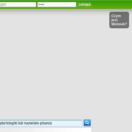
Czym
jest
Webook?