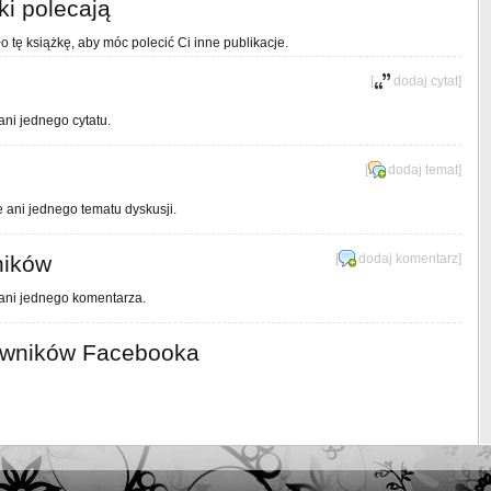
ki polecają
o tę książkę, aby móc polecić Ci inne publikacje.
[
dodaj cytat
]
ani jednego cytatu.
[
dodaj temat
]
e ani jednego tematu dyskusji.
ników
[
dodaj komentarz
]
 ani jednego komentarza.
owników Facebooka