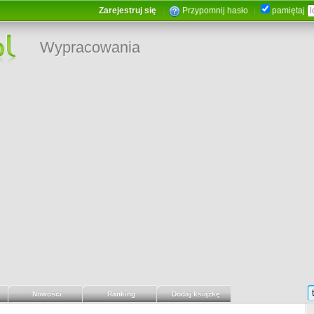
Zarejestruj się
Przypomnij hasło
pamiętaj
Wypracowania
Nowości
Ranking
Dodaj książkę