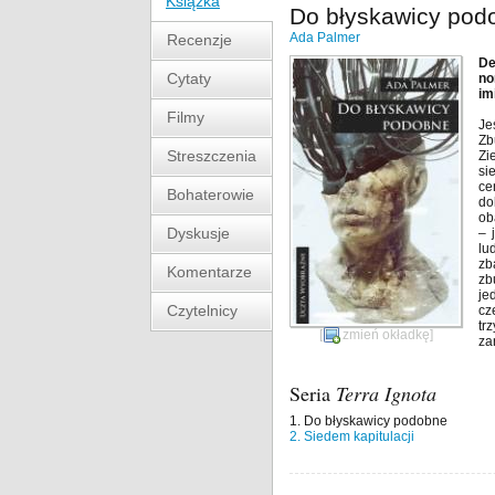
Książka
Do błyskawicy pod
Ada Palmer
Recenzje
De
Cytaty
no
im
Filmy
Je
Zb
Streszczenia
Zi
si
ce
Bohaterowie
do
ob
Dyskusje
– 
lu
zb
Komentarze
zb
je
Czytelnicy
cz
tr
[
zmień okładkę
]
za
Seria
Terra Ignota
1. Do błyskawicy podobne
2. Siedem kapitulacji