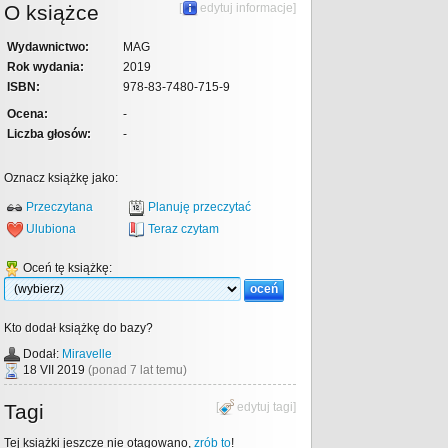
O książce
[
edytuj informacje
]
Wydawnictwo:
MAG
Rok wydania:
2019
ISBN:
978-83-7480-715-9
Ocena:
-
Liczba głosów:
-
Oznacz książkę jako:
Przeczytana
Planuję przeczytać
Ulubiona
Teraz czytam
Oceń tę książkę:
Kto dodał książkę do bazy?
Dodał:
Miravelle
18 VII 2019
(ponad 7 lat temu)
Tagi
[
edytuj tagi
]
Tej książki jeszcze nie otagowano,
zrób to
!