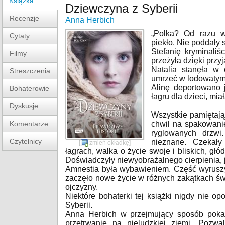
Książka
Dziewczyna z Syberii
Recenzje
Anna Herbich
„Polka? Od razu wi
Cytaty
piekło. Nie poddały s
Stefanię kryminaliś
Filmy
przeżyła dzięki przyj
Natalia stanęła w 
Streszczenia
umrzeć w lodowatym
Alinę deportowano j
Bohaterowie
łagru dla dzieci, miał
Dyskusje
Wszystkie pamiętają
Komentarze
chwil na spakowanie
ryglowanych drzwi
Czytelnicy
nieznane. Czekały
[
zmień okładkę
]
łagrach, walka o życie swoje i bliskich, głód
Doświadczyły niewyobrażalnego cierpienia, j
Amnestia była wybawieniem. Część wyrusz
zaczęło nowe życie w różnych zakątkach św
ojczyzny.
Niektóre bohaterki tej książki nigdy nie op
Syberii.
Anna Herbich w przejmujący sposób poka
przetrwanie na nieludzkiej ziemi. Pozw