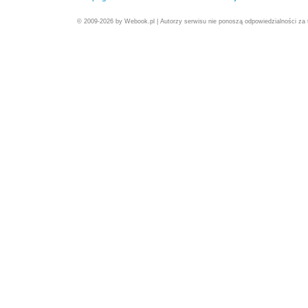
© 2009-2026 by Webook.pl | Autorzy serwisu nie ponoszą odpowiedzialności za