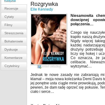
Książka
Rozgrywka
Recenzje
Elle Kennedy
Niesamowita che
Cytaty
dowcipnej opow
połączenia…
Filmy
Czego się nauczyłe
Streszczenia
trapiło naszą druży
Nigdy więcej takie
Bohaterowie
każdej nadarzającej
drużyny potrzebuję 
Dyskusje
liczy się hokej i uc
Komentarze
Co oznacza, że ja,
celibacie. Niewa
Czytelnicy
wytrzymać…
[
zmień okładkę
]
Jednak te nowe zasady nie zabraniają mi 
kłamał – moja nowa koleżanka Demi Davis to 
jej ponętne usta ciągle mnie prowokują, podo
pewien, że dam radę oprzeć się pokusie. Te
ciało i serce…