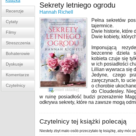
Książka
Sekrety letniego ogrodu
Recenzje
Hannah Richell
Pełna sekretów pos
Cytaty
tajemnice.
Dwie historie, które d
Filmy
Dwie kobiety, któryc
Streszczenia
Imponującą rezyde
bezcenne dzieła sz
Bohaterowie
kobieta czuje się ty
w ich posiadłości ch
Dyskusje
Lillian wywraca się 
Komentarze
Jedyne, czego pr
zaręczynach, to uci
Czytelnicy
o chorobie ukochanej
[
zmień okładkę
]
do Cloudesley. Nie
w ruinę posiadłość budzi przerażenie Magg
odkrywa sekrety, które na zawsze mogą odmie
Czytelnicy tej książki polecają
Niestety zbyt mało osób przeczytało tę książkę, aby móc po