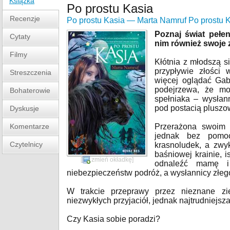
Książka
Po prostu Kasia
Recenzje
Po prostu Kasia — Marta Namruf Po prostu 
Poznaj świat pełe
Cytaty
nim również swoje 
Filmy
Kłótnia z młodszą s
przypływie złości
Streszczenia
więcej oglądać Gab
podejrzewa, że mo
Bohaterowie
spełniaka – wysłan
pod postacią pluszo
Dyskusje
Komentarze
Przerażona swoim 
jednak bez pomo
Czytelnicy
krasnoludek, a zwy
baśniowej krainie, i
[
zmień okładkę
]
odnaleźć mamę i 
niebezpieczeństw podróż, a wysłannicy złeg
W trakcie przeprawy przez nieznane z
niezwykłych przyjaciół, jednak najtrudniejs
Czy Kasia sobie poradzi?