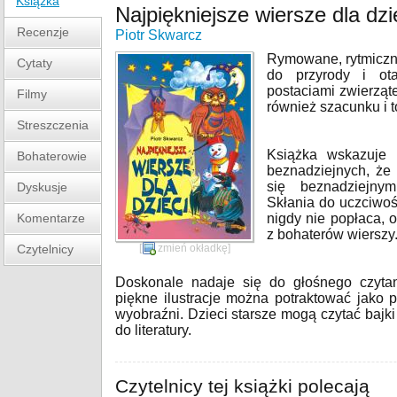
Książka
Najpiękniejsze wiersze dla dzi
Recenzje
Piotr Skwarcz
Rymowane, rytmiczne
Cytaty
do przyrody i ot
postaciami zwierząt
Filmy
również szacunku i t
Streszczenia
Książka wskazuje 
Bohaterowie
beznadziejnych, że
się beznadziejnym
Dyskusje
Skłania do uczciwo
Komentarze
nigdy nie popłaca, 
z bohaterów wierszy
Czytelnicy
[
zmień okładkę
]
Doskonale nadaje się do głośnego czyta
piękne ilustracje można potraktować jako p
wyobraźni. Dzieci starsze mogą czytać bajki
do literatury.
Czytelnicy tej książki polecają