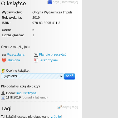
O książce
[
edytuj informacje
]
Wydawnictwo:
Oficyna Wydawnicza Impuls
Rok wydania:
2019
ISBN:
978-83-8095-411-3
Ocena:
5
Liczba głosów:
1
Oznacz książkę jako:
Przeczytana
Planuję przeczytać
Ulubiona
Teraz czytam
Oceń tę książkę:
Kto dodał książkę do bazy?
Dodał:
ImpulsOficyna
11 III 2019
(ponad 7 lat temu)
Tagi
[
edytuj tagi
]
Tej książki jeszcze nie otagowano,
zrób to
!