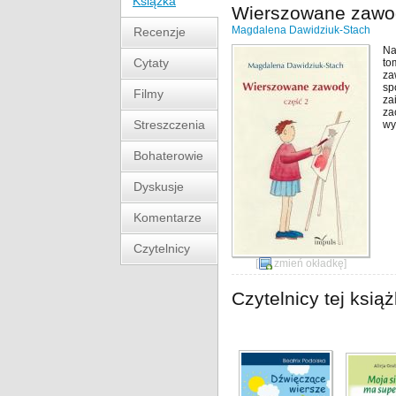
Książka
Wierszowane zawod
Magdalena Dawidziuk-Stach
Recenzje
Na
Cytaty
to
za
sp
Filmy
za
za
Streszczenia
wy
Bohaterowie
Dyskusje
Komentarze
Czytelnicy
[
zmień okładkę
]
Czytelnicy tej książ