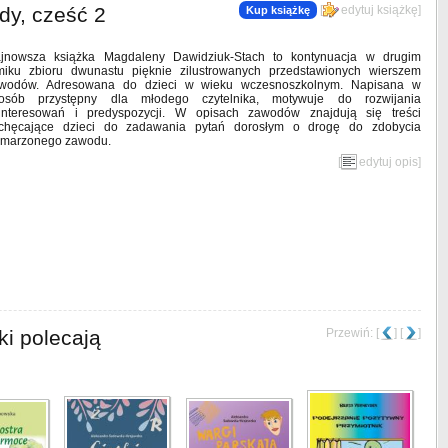
y, cześć 2
[
edytuj książkę
]
Kup książkę
jnowsza książka Magdaleny Dawidziuk-Stach to kontynuacja w drugim
miku zbioru dwunastu pięknie zilustrowanych przedstawionych wierszem
wodów. Adresowana do dzieci w wieku wczesnoszkolnym. Napisana w
osób przystępny dla młodego czytelnika, motywuje do rozwijania
interesowań i predyspozycji. W opisach zawodów znajdują się treści
chęcające dzieci do zadawania pytań dorosłym o drogę do zdobycia
marzonego zawodu.
[
edytuj opis
]
ki polecają
Przewiń: [
] [
]