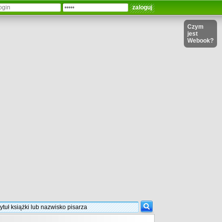
Czym
jest
Webook?