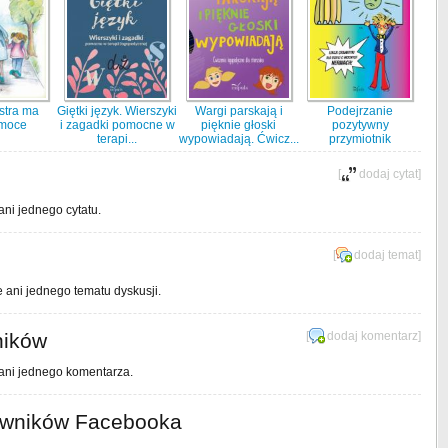
stra ma
Giętki język. Wierszyki
Wargi parskają i
Podejrzanie
moce
i zagadki pomocne w
pięknie głoski
pozytywny
terapi...
wypowiadają. Ćwicz...
przymiotnik
[
dodaj cytat
]
ani jednego cytatu.
[
dodaj temat
]
e ani jednego tematu dyskusji.
ników
[
dodaj komentarz
]
 ani jednego komentarza.
owników Facebooka