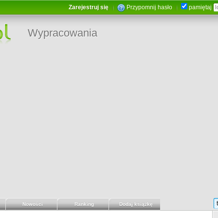
Zarejestruj się
Przypomnij hasło
pamiętaj
Wypracowania
Nowości
Ranking
Dodaj książkę