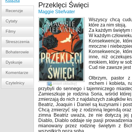
Książka
Przeklęci Święci
Recenzje
Maggie Stiefvater
Wszyscy chcą cudu
Cytaty
które za nim stoją.
Za każdym świętym s
Filmy
W każdym człowieku j
Konsekwencje, któr
Streszczenia
mroczne i niebezpiec
Konsekwencje, któr
Bohaterowie
inne, niż oczekuje
mrokiem, który w so
Dyskusje
Cud nie zawsze jest
Komentarze
Olbrzym, pastor z
Czytelnicy
mchem i kobieta, n
[
zmień okładkę
]
przybyli do sennego i tajemniczego miast
Zamieszkuje je rodzina Soria, wśród które
zmierzają do nich z najdalszych zakątków kr
Beatriz, Joaquin i Daniel są kuzynami i po
Chcą zmierzyć się z rodzinną legendą oraz
zimna Beatriz uważa, że nie dotyczą jej 
Diablo, Diablo oddaje się pasji prowadzenia 
mianowany przez rodzinę świętym z Bic
wszystkich poza sobą.