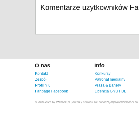
Komentarze użytkowników F
O nas
Info
Kontakt
Konkursy
Zespół
Patronat medialny
Profil NK
Prasa & Banery
Fanpage Facebook
Licencja GNU FDL
© 2009-2026 by Webook.pl | Autorzy serwisu nie ponoszą odpowiedzialności za