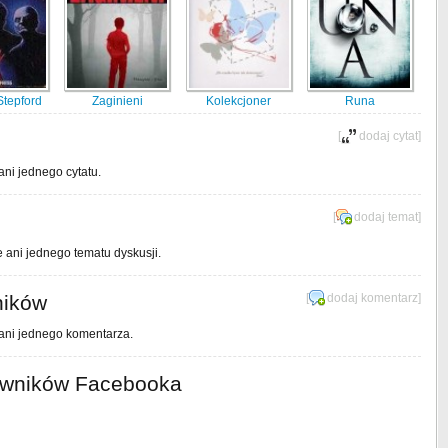
Stepford
Zaginieni
Kolekcjoner
Runa
[
dodaj cytat
]
ani jednego cytatu.
[
dodaj temat
]
e ani jednego tematu dyskusji.
ników
[
dodaj komentarz
]
 ani jednego komentarza.
owników Facebooka