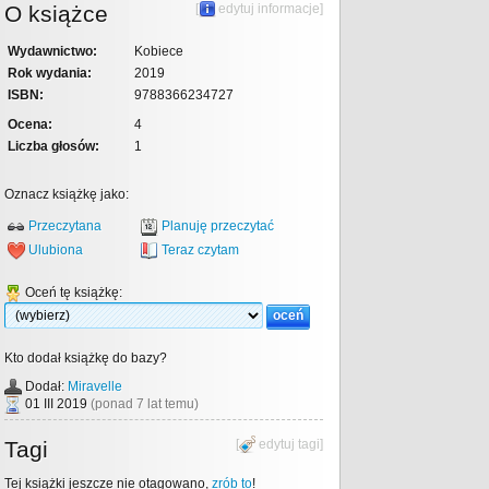
O książce
[
edytuj informacje
]
Wydawnictwo:
Kobiece
Rok wydania:
2019
ISBN:
9788366234727
Ocena:
4
Liczba głosów:
1
Oznacz książkę jako:
Przeczytana
Planuję przeczytać
Ulubiona
Teraz czytam
Oceń tę książkę:
Kto dodał książkę do bazy?
Dodał:
Miravelle
01 III 2019
(ponad 7 lat temu)
Tagi
[
edytuj tagi
]
Tej książki jeszcze nie otagowano,
zrób to
!