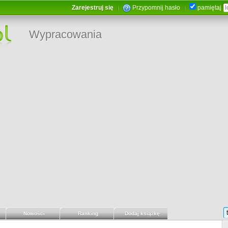
Zarejestruj się
Przypomnij hasło
pamiętaj
Wypracowania
Nowości
Ranking
Dodaj książkę