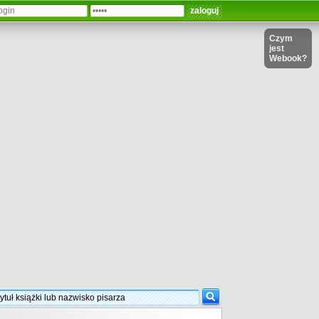
Czym
jest
Webook?