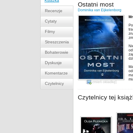
Książka
Ostatni most
Dominika van Eijkelenborg
Recenzje
Mr
Cytaty
Po
tr
Filmy
zn
zm
Streszczenia
Ni
od
Bohaterowie
za
dz
Dyskusje
Ma
od
Komentarze
ma
mi
[
zmień okładkę
]
Czytelnicy
Czytelnicy tej książ