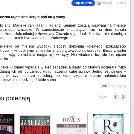
[
edytuj książkę
]
Kup książkę
oczna tajemnica ukryta pod taflą wody
licjanci Marieke van Haan i Roland Kempen zostają wezwani na miejsce
agicznego wypadku. W samochodzie znajdującym się na dnie kanału
aleziono ciało młodej dziewczyny. Okazuje się jednak, że ofiara nie utonęła, a
arła na skutek krwawienia poporodowego.
edaleko od miejsca wypadku śledczy dokonują kolejnego szokującego
krycia – w pobliskim śmietniku znajdują żywego noworodka. Bliscy zmarłej
przeczają, że kobieta mogła być w ciąży. Nie wiadomo też, kto jest ojcem
iecka.
rieke i Roland wpadają w sieć zagadek, a ślady, do których docierają, tylko
dalają ich od logicznego wytłumaczenia całej sprawy. Jedno jest pewne –
ją do czynienia ze zbrodnią, po której życie w małym holenderskim
asteczku nie będzie już takie samo.
[
edytuj opis
]
ki polecają
Przewiń: [
] [
]