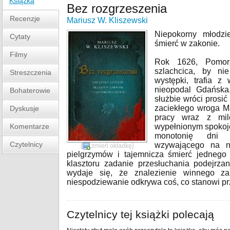
Książka
Bez rozgrzeszenia
Recenzje
Mariusz W. Kliszewski
Niepokorny młodzi
Cytaty
śmierć w zakonie.
Filmy
Rok 1626, Pomor
szlachcica, by n
Streszczenia
występki, trafia 
nieopodal Gdańska
Bohaterowie
służbie wróci prosić
zaciekłego wroga M
Dyskusje
pracy wraz z mil
Komentarze
wypełnionym spokoj
monotonię dni 
Czytelnicy
wzywającego na n
[
zmień okładkę
]
pielgrzymów i tajemnicza śmierć jednego
klasztoru zadanie przesłuchania podejrz
wydaje się, że znalezienie winnego zab
niespodziewanie odkrywa coś, co stanowi pr
Czytelnicy tej książki polecają