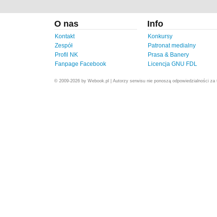
O nas
Info
Kontakt
Konkursy
Zespół
Patronat medialny
Profil NK
Prasa & Banery
Fanpage Facebook
Licencja GNU FDL
© 2009-2026 by Webook.pl | Autorzy serwisu nie ponoszą odpowiedzialności za