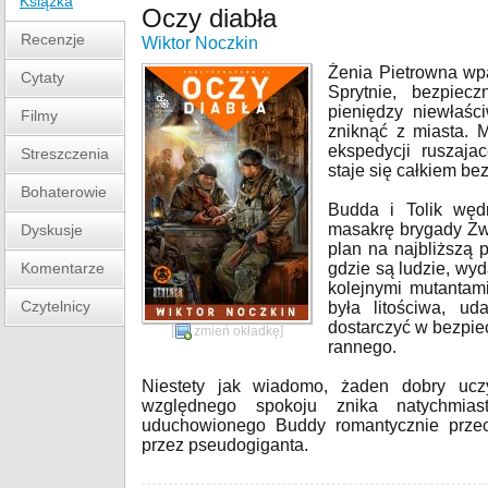
Książka
Oczy diabła
Recenzje
Wiktor Noczkin
Żenia Pietrowna wpa
Cytaty
Sprytnie, bezpiecz
pieniędzy niewłaśc
Filmy
zniknąć z miasta. M
ekspedycji ruszajac
Streszczenia
staje się całkiem be
Bohaterowie
Budda i Tolik wędr
masakrę brygady Zw
Dyskusje
plan na najbliższą 
Komentarze
gdzie są ludzie, wy
kolejnymi mutantam
Czytelnicy
była litościwa, u
dostarczyć w bezpi
[
zmień okładkę
]
rannego.
Niestety jak wiadomo, żaden dobry ucz
względnego spokoju znika natychmias
uduchowionego Buddy romantycznie przec
przez pseudogiganta.