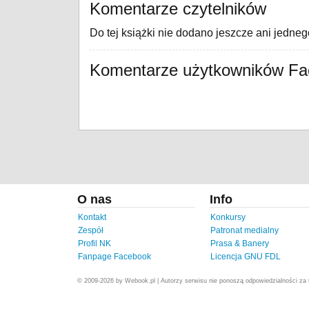
Komentarze czytelników
Do tej książki nie dodano jeszcze ani jedne
Komentarze użytkowników F
O nas
Info
Kontakt
Konkursy
Zespół
Patronat medialny
Profil NK
Prasa & Banery
Fanpage Facebook
Licencja GNU FDL
© 2009-2026 by Webook.pl | Autorzy serwisu nie ponoszą odpowiedzialności za