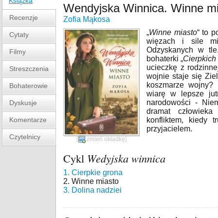
Książka
Wendyjska Winnica. Winne mi
Recenzje
Zofia Mąkosa
„
Winne miasto
“ to 
Cytaty
więzach i sile m
Odzyskanych w tle
Filmy
bohaterki „
Cierpkich
ucieczkę z rodzinnej
Streszczenia
wojnie staje się Zi
koszmarze wojny? 
Bohaterowie
wiarę w lepsze jut
narodowości - Nie
Dyskusje
dramat człowiek
Komentarze
konfliktem, kiedy 
przyjacielem.
Czytelnicy
[
zmień okładkę
]
Cykl
Wedyjska winnica
1. Cierpkie grona
2. Winne miasto
3. Dolina nadziei