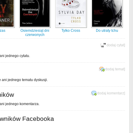
czas
Osiemdziesiąt dni
Tylko Cross
Do utraty tchu
czerwonych
[
dodaj cytat
]
ani jednego cytatu.
[
dodaj temat
]
e ani jednego tematu dyskusji.
ników
[
dodaj komentarz
]
 ani jednego komentarza.
owników Facebooka