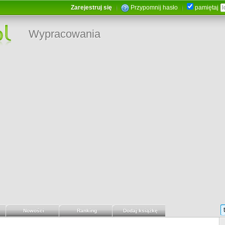
Zarejestruj się
Przypomnij hasło
pamiętaj
Wypracowania
Nowości
Ranking
Dodaj książkę