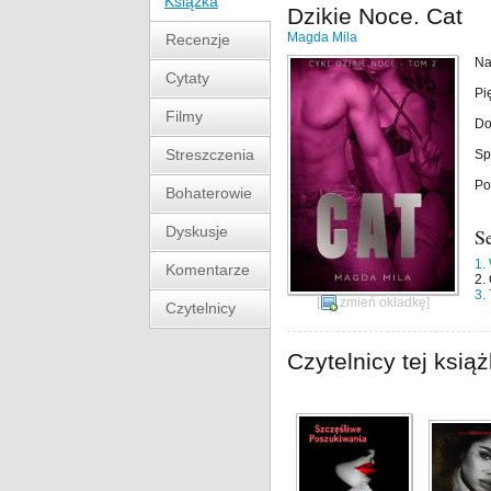
Książka
Dzikie Noce. Cat
Magda Mila
Recenzje
Na
Cytaty
Pi
Filmy
Do
Streszczenia
Sp
Po
Bohaterowie
Dyskusje
S
1.
Komentarze
2.
3.
[
zmień okładkę
]
Czytelnicy
Czytelnicy tej książ