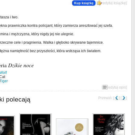
[
edytuj książkę
]
Kup książkę
tasza i Iwo.
ękna prawniczka kontra policjant, który zamierza aresztować jej szefa.
mina i mężczyzna, który nigdy jej nie ulegnie.
rzeczne cele i pragnienia. Walka i głęboko skrywane tajemnice.
tężna namiętność bez przyszłości, która wstrząsa ich światem.
eria
Dzikie noce
 Wolf
 Cat
 Tiger
[
edytuj opis
]
ki polecają
Przewiń: [
] [
]