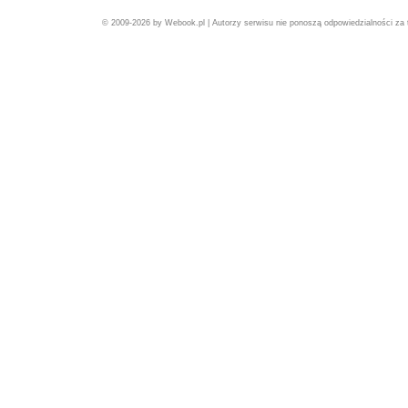
© 2009-2026 by Webook.pl | Autorzy serwisu nie ponoszą odpowiedzialności za