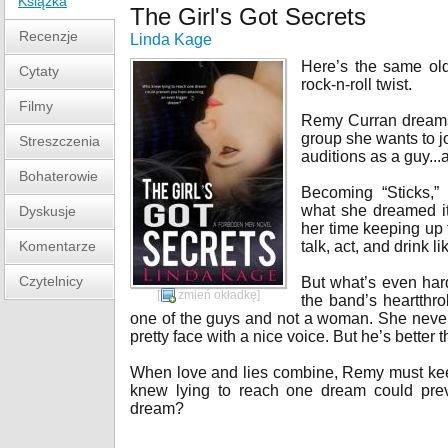
Książka
The Girl's Got Secrets
Recenzje
Linda Kage
Here’s the same old
Cytaty
rock-n-roll twist.
Filmy
Remy Curran dreams 
group she wants to jo
Streszczenia
auditions as a guy...
Bohaterowie
Becoming “Sticks,”
what she dreamed i
Dyskusje
her time keeping up 
Komentarze
talk, act, and drink l
Czytelnicy
But what’s even hard
[
zmień okładkę
]
the band’s heartthro
one of the guys and not a woman. She neve
pretty face with a nice voice. But he’s better t
When love and lies combine, Remy must keep
knew lying to reach one dream could prev
dream?