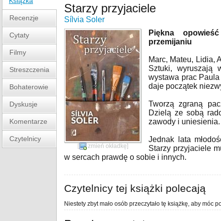
Książka
Starzy przyjaciele
Recenzje
Sílvia Soler
Piękna opowieść 
Cytaty
przemijaniu
Filmy
Marc, Mateu, Lidia, 
Sztuki, wyruszają
Streszczenia
wystawa prac Paula 
daje początek niezwyk
Bohaterowie
Tworzą zgraną pacz
Dyskusje
Dzielą ze sobą rad
Komentarze
zawody i uniesienia.
Czytelnicy
Jednak lata młodośc
[
zmień okładkę
]
Starzy przyjaciele 
w sercach prawdę o sobie i innych.
Czytelnicy tej książki polecają
Niestety zbyt mało osób przeczytało tę książkę, aby móc po