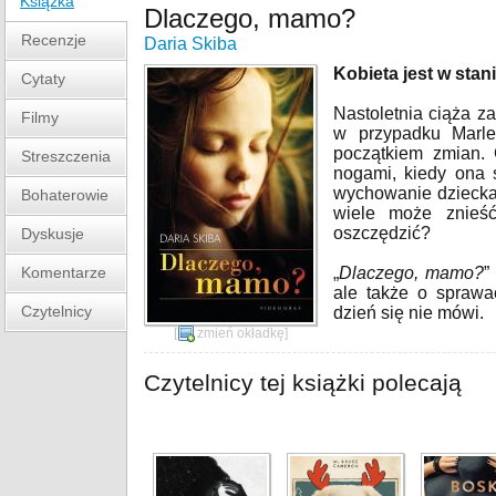
Książka
Dlaczego, mamo?
Recenzje
Daria Skiba
Kobieta jest w stan
Cytaty
Nastoletnia ciąża z
Filmy
w przypadku Marlen
początkiem zmian. 
Streszczenia
nogami, kiedy ona 
wychowanie dziecka 
Bohaterowie
wiele może znieść 
oszczędzić?
Dyskusje
Komentarze
„
Dlaczego, mamo?
”
ale także o sprawa
Czytelnicy
dzień się nie mówi.
[
zmień okładkę
]
Czytelnicy tej książki polecają