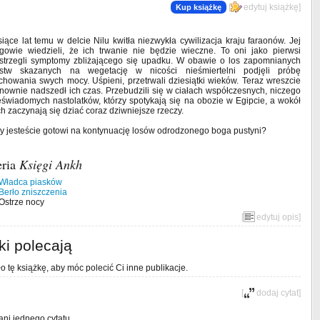
[
edytuj książkę
]
Kup książkę
siące lat temu w delcie Nilu kwitła niezwykła cywilizacja kraju faraonów. Jej
gowie wiedzieli, że ich trwanie nie będzie wieczne. To oni jako pierwsi
strzegli symptomy zbliżającego się upadku. W obawie o los zapomnianych
stw skazanych na wegetację w nicości nieśmiertelni podjęli próbę
chowania swych mocy. Uśpieni, przetrwali dziesiątki wieków. Teraz wreszcie
nownie nadszedł ich czas. Przebudzili się w ciałach współczesnych, niczego
eświadomych nastolatków, którzy spotykają się na obozie w Egipcie, a wokół
ch zaczynają się dziać coraz dziwniejsze rzeczy.
y jesteście gotowi na kontynuację losów odrodzonego boga pustyni?
eria
Księgi Ankh
 Władca piasków
 Berło zniszczenia
 Ostrze nocy
[
edytuj opis
]
ki polecają
o tę książkę, aby móc polecić Ci inne publikacje.
[
dodaj cytat
]
ani jednego cytatu.