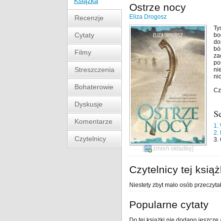
Książka
Ostrze nocy
Eliza Drogosz
Recenzje
Ty
Cytaty
bo
do
bó
Filmy
za
po
Streszczenia
ni
ni
Bohaterowie
Cz
Dyskusje
S
Komentarze
1.
2.
Czytelnicy
3.
[
zmień okładkę
]
Czytelnicy tej książ
Niestety zbyt mało osób przeczytał
Popularne cytaty
Do tej książki nie dodano jeszcze 