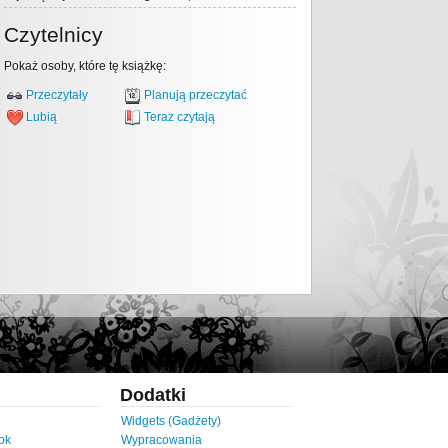
Czytelnicy
Pokaż osoby, które tę książkę:
Przeczytały
Planują przeczytać
Lubią
Teraz czytają
Dodatki
Widgets (Gadżety)
ok
Wypracowania