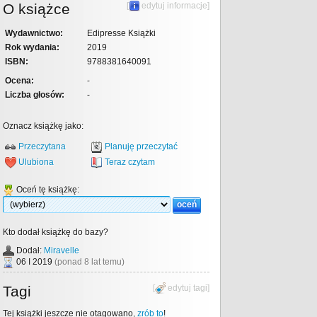
O książce
[
edytuj informacje
]
Wydawnictwo:
Edipresse Książki
Rok wydania:
2019
ISBN:
9788381640091
Ocena:
-
Liczba głosów:
-
Oznacz książkę jako:
Przeczytana
Planuję przeczytać
Ulubiona
Teraz czytam
Oceń tę książkę:
Kto dodał książkę do bazy?
Dodał:
Miravelle
06 I 2019
(ponad 8 lat temu)
Tagi
[
edytuj tagi
]
Tej książki jeszcze nie otagowano,
zrób to
!