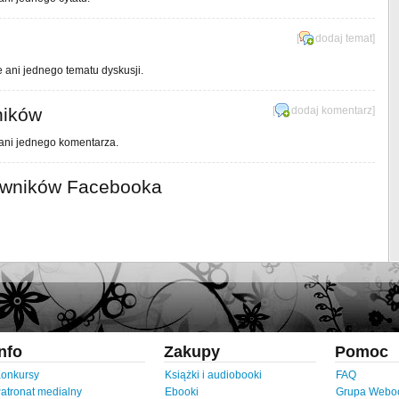
[
dodaj temat
]
e ani jednego tematu dyskusji.
ników
[
dodaj komentarz
]
 ani jednego komentarza.
owników Facebooka
Info
Zakupy
Pomoc
onkursy
Książki i audiobooki
FAQ
atronat medialny
Ebooki
Grupa Webo