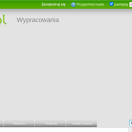
Zarejestruj się
Przypomnij hasło
pamiętaj
Wypracowania
Nowości
Ranking
Dodaj książkę