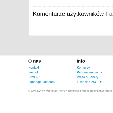
Komentarze użytkowników F
O nas
Info
Kontakt
Konkursy
Zespół
Patronat medialny
Profil NK
Prasa & Banery
Fanpage Facebook
Licencja GNU FDL
© 2009-2026 by Webook.pl | Autorzy serwisu nie ponoszą odpowiedzialności za