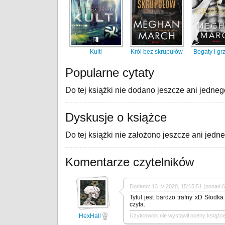
Kulti
Król bez skrupułów
Bogaty i gr
Popularne cytaty
Do tej książki nie dodano jeszcze ani jedneg
Dyskusje o książce
Do tej książki nie założono jeszcze ani jedn
Komentarze czytelników
Dodano: 13 IV 2020, 15:15:51 (ponad 6 
Tytuł jest bardzo trafny xD Słodka 
czyta.
HexHall
Użytkownik nie wystawił oceny książce