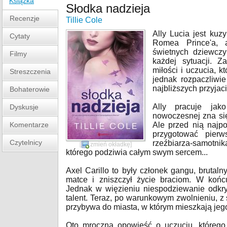
Książka
Słodka nadzieja
Recenzje
Tillie Cole
Ally Lucia jest kuz
Cytaty
Romea Prince'a, a
świetnych dziewczy
Filmy
każdej sytuacji. Z
miłości i uczucia, k
Streszczenia
jednak rozpaczliwi
najbliższych przyjaci
Bohaterowie
Ally pracuje jak
Dyskusje
nowoczesnej zna się 
Komentarze
Ale przed nią najp
przygotować pierw
Czytelnicy
rzeźbiarza-samotnika,
[
zmień okładkę
]
którego podziwia całym swym sercem...
Axel Carillo to były członek gangu, brutaln
matce i zniszczył życie braciom. W końc
Jednak w więzieniu niespodziewanie odkry
talent. Teraz, po warunkowym zwolnieniu, 
przybywa do miasta, w którym mieszkają jego 
Oto mroczna opowieść o uczuciu, którego 