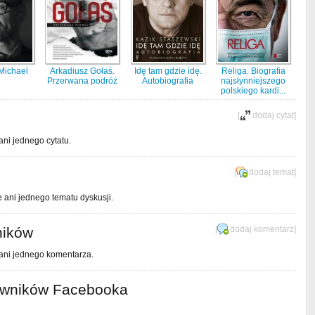
Michael
Arkadiusz Gołaś.
Idę tam gdzie idę.
Religa. Biografia
Przerwana podróż
Autobiografia
najsłynniejszego
polskiego kardi...
[
dodaj cytat
]
ani jednego cytatu.
[
dodaj temat
]
e ani jednego tematu dyskusji.
ników
[
dodaj komentarz
]
 ani jednego komentarza.
owników Facebooka