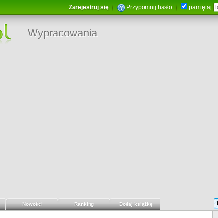
Zarejestruj się
Przypomnij hasło
pamiętaj
Wypracowania
Nowości
Ranking
Dodaj książkę