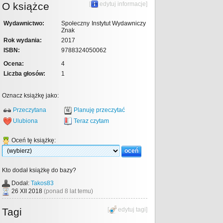
O książce
[
edytuj informacje
]
Wydawnictwo:
Społeczny Instytut Wydawniczy
Znak
Rok wydania:
2017
ISBN:
9788324050062
Ocena:
4
Liczba głosów:
1
Oznacz książkę jako:
Przeczytana
Planuję przeczytać
Ulubiona
Teraz czytam
Oceń tę książkę:
Kto dodał książkę do bazy?
Dodał:
Takos83
26 XII 2018
(ponad 8 lat temu)
Tagi
[
edytuj tagi
]