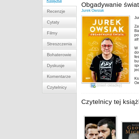
Książka
Obgadywanie świa
Jurek Owsiak
Recenzje
Ju
Cytaty
Za
Ba
Filmy
po
af
Streszczenia
W 
do
Bohaterowie
fe
bu
Dyskusje
sp
je
Komentarze
Ks
Ow
[
zmień okładkę
]
Czytelnicy
Czytelnicy tej książ