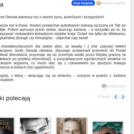
ta
[
edytuj książkę
]
Kup książkę
rek Owsiak pierwszy raz o swoim życiu, podróżach i przygodach!
wsze był w trasie. Kiedyś przejechał autostopem ludową ojczyznę od Tatr po
łtyk. Potem wyruszył przed siebie, taszcząc kamerę – a wszystko po to, by
kazywać ciekawskim telewidzom dalekie kraje. Dotarł nie tylko do Wietnamu,
rykańskiej dżungli czy Himalajów – objechał cały świat!
charakterystycznym dla siebie stylu, ze swadą i z (nie zawsze) lekkim
wcipem Jurek Owsiak zdradza, dlaczego postanowił przenieść do Polski
stiwal Woodstock, przyznaje się do przemytu wódki przez libijską granicę (w
telkach po polskiej mineralnej!), a poszukiwaczom egzotycznych smaków ze
okojem wyjaśnia, co może stać się z człowiekiem po spożyciu białego
dzenia w Indiach (nie zgadniecie!).
iążka, z którą – skręcając się ze śmiechu – ruszycie w podróż z Jurkiem
siakiem.
[
edytuj opis
]
ki polecają
Przewiń: [
] [
]