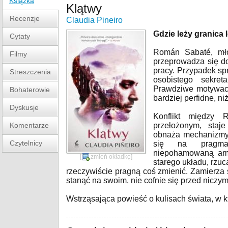
Książka
Klątwy
Recenzje
Claudia Pineiro
Gdzie leży granica 
Cytaty
Román Sabaté, młod
Filmy
przeprowadza się do
pracy. Przypadek spr
Streszczenia
osobistego sekret
Prawdziwe motywacj
Bohaterowie
bardziej perfidne, n
Dyskusje
Konflikt między
Komentarze
przełożonym, staje
obnaża mechanizmy t
Czytelnicy
się na pragma
niepohamowaną ambi
[
zmień okładkę
]
starego układu, rzuc
rzeczywiście pragną coś zmienić. Zamierza 
stanąć na swoim, nie cofnie się przed niczy
Wstrząsająca powieść o kulisach świata, w 