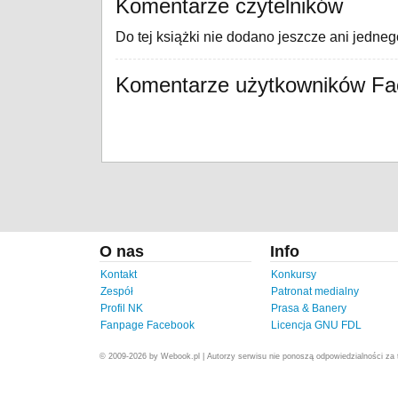
Komentarze czytelników
Do tej książki nie dodano jeszcze ani jedne
Komentarze użytkowników F
O nas
Info
Kontakt
Konkursy
Zespół
Patronat medialny
Profil NK
Prasa & Banery
Fanpage Facebook
Licencja GNU FDL
© 2009-2026 by Webook.pl | Autorzy serwisu nie ponoszą odpowiedzialności za