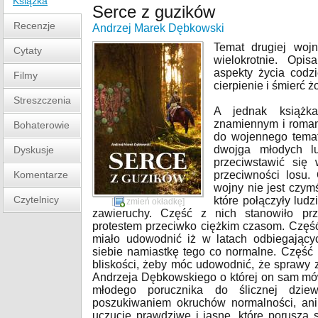
Książka
Serce z guzików
Recenzje
Andrzej Marek Dębkowski
Temat drugiej wojn
Cytaty
wielokrotnie. Opis
aspekty życia codzi
Filmy
cierpienie i śmierć 
Streszczenia
A jednak książk
znamiennym i roman
Bohaterowie
do wojennego tema
dwojga młodych lu
Dyskusje
przeciwstawić się
Komentarze
przeciwności losu.
wojny nie jest czy
Czytelnicy
które połączyły lud
[
zmień okładkę
]
zawieruchy. Część z nich stanowiło prz
protestem przeciwko ciężkim czasom. Część 
miało udowodnić iż w latach odbiegający
siebie namiastkę tego co normalne. Część
bliskości, żeby móc udowodnić, że sprawy 
Andrzeja Dębkowskiego o której on sam mó
młodego porucznika do ślicznej dziew
poszukiwaniem okruchów normalności, ani 
uczucie prawdziwe i jasne, które porusza s