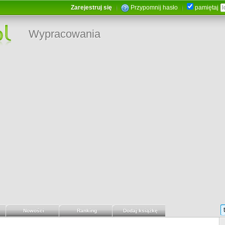
Zarejestruj się
Przypomnij hasło
pamiętaj
Wypracowania
Nowości
Ranking
Dodaj książkę