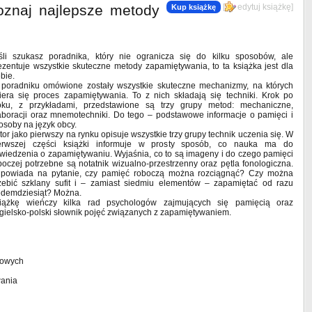
znaj najlepsze metody
[
edytuj książkę
]
Kup książkę
śli szukasz poradnika, który nie ogranicza się do kilku sposobów, ale
ezentuje wszystkie skuteczne metody zapamiętywania, to ta książka jest dla
ebie.
poradniku omówione zostały wszystkie skuteczne mechanizmy, na których
iera się proces zapamiętywania. To z nich składają się techniki. Krok po
oku, z przykładami, przedstawione są trzy grupy metod: mechaniczne,
aboracji oraz mnemotechniki. Do tego – podstawowe informacje o pamięci i
osoby na język obcy.
tor jako pierwszy na rynku opisuje wszystkie trzy grupy technik uczenia się. W
erwszej części książki informuje w prosty sposób, co nauka ma do
wiedzenia o zapamiętywaniu. Wyjaśnia, co to są imageny i do czego pamięci
boczej potrzebne są notatnik wizualno-przestrzenny oraz pętla fonologiczna.
powiada na pytanie, czy pamięć roboczą można rozciągnąć? Czy można
zebić szklany sufit i – zamiast siedmiu elementów – zapamiętać od razu
edemdziesiąt? Można.
iążkę wieńczy kilka rad psychologów zajmujących się pamięcią oraz
gielsko-polski słownik pojęć związanych z zapamiętywaniem.
iowych
wania