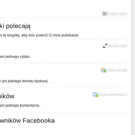
[
edytuj opis
]
ki polecają
o tę książkę, aby móc polecić Ci inne publikacje.
[
dodaj cytat
]
ani jednego cytatu.
[
dodaj temat
]
e ani jednego tematu dyskusji.
ników
[
dodaj komentarz
]
 ani jednego komentarza.
owników Facebooka