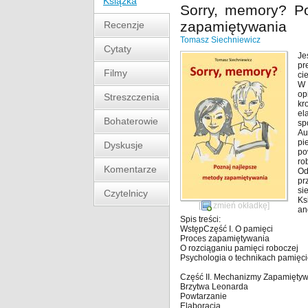
Książka
Sorry, memory? Po
zapamiętywania
Recenzje
Tomasz Siechniewicz
Cytaty
Je
pr
Filmy
ci
W 
op
Streszczenia
kr
el
Bohaterowie
sp
Au
pi
Dyskusje
po
ro
Komentarze
Od
pr
si
Czytelnicy
Ks
[
zmień okładkę
]
an
Spis treści:
WstępCzęść I. O pamięci
Proces zapamiętywania
O rozciąganiu pamięci roboczej
Psychologia o technikach pamięc
Część II. Mechanizmy Zapamięty
Brzytwa Leonarda
Powtarzanie
Elaboracja