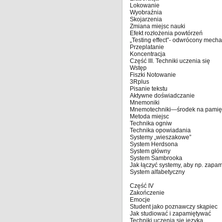
Lokowanie
Wyobraźnia
Skojarzenia
Zmiana miejsc nauki
Efekt rozłożenia powtórzeń
„Testing effect”- odwrócony mech
Przeplatanie
Koncentracja
Część III. Techniki uczenia się
Wstęp
Fiszki Notowanie
3Rplus
Pisanie tekstu
Aktywne doświadczanie
Mnemoniki
Mnemotechniki—środek na pamię
Metoda miejsc
Technika ogniw
Technika opowiadania
Systemy „wieszakowe”
System Herdsona
System główny
System Sambrooka
Jak łączyć systemy, aby np. zapa
System alfabetyczny
Część IV
Zakończenie
Emocje
Student jako poznawczy skąpiec
Jak studiować i zapamiętywać
Techniki uczenia się języka