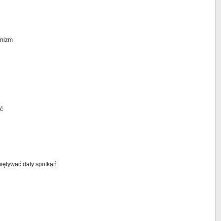
anizm
ć
miętywać daty spotkań