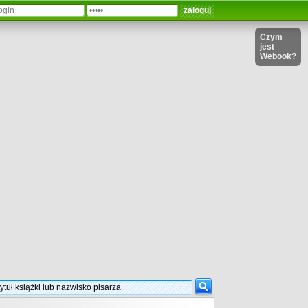
Czym
jest
Webook?