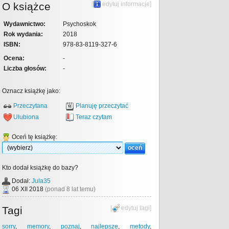
O książce
[
edytuj informacje
]
Wydawnictwo:
Psychoskok
Rok wydania:
2018
ISBN:
978-83-8119-327-6
Ocena:
-
Liczba głosów:
-
Oznacz książkę jako:
Przeczytana
Planuję przeczytać
Ulubiona
Teraz czytam
Oceń tę książkę:
Kto dodał książkę do bazy?
Dodał:
Jula35
06 XII 2018
(ponad 8 lat temu)
Tagi
[
edytuj tagi
]
sorry
,
memory
,
poznaj
,
najlepsze
,
metody
,