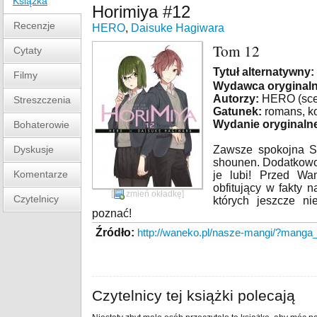
Książka
Horimiya #12
Recenzje
HERO
,
Daisuke Hagiwara
Tom 12
Cytaty
Tytuł alternatywny:
Filmy
Wydawca oryginaln
Autorzy:
HERO (scen
Streszczenia
Gatunek:
romans, ko
Wydanie oryginaln
Bohaterowie
Dyskusje
Zawsze spokojna S
shounen. Dodatkowo 
Komentarze
je lubi! Przed Wa
obfitujący w fakty 
[
zmień okładkę
]
Czytelnicy
których jeszcze ni
poznać!
Źródło:
http://waneko.pl/nasze-mangi/?mang
Czytelnicy tej książki polecają