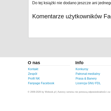
Do tej książki nie dodano jeszcze ani jedne
Komentarze użytkowników F
O nas
Info
Kontakt
Konkursy
Zespół
Patronat medialny
Profil NK
Prasa & Banery
Fanpage Facebook
Licencja GNU FDL
© 2009-2026 by Webook.pl | Autorzy serwisu nie ponoszą odpowiedzialności za