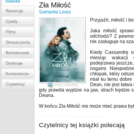
Książka
Zła Miłość
Recenzje
Samanta Louis
Przyjaźń, miłość i b
Cytaty
Jaka miłość spraw
Filmy
odchodzi? Z pewnośc
nie zasługuje na sz
Streszczenia
Kiedy Cassandrę o
Bohaterowie
miesiąc wakacji 
podejrzewa jeszcze,
Dyskusje
nogami. Niespodzi
Komentarze
chłopak, który odsz
miał ku temu dobre
Czytelnicy
Dean, nie jest łatw
[
zmień okładkę
]
gdy prawda wyjdzie na jaw, strach będzie s
Deana.
W końcu Zła Miłość nie może mieć prawa byt
Czytelnicy tej książki polecają