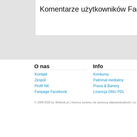
Komentarze użytkowników F
O nas
Info
Kontakt
Konkursy
Zespół
Patronat medialny
Profil NK
Prasa & Banery
Fanpage Facebook
Licencja GNU FDL
© 2009-2026 by Webook.pl | Autorzy serwisu nie ponoszą odpowiedzialności za