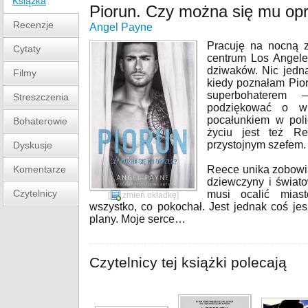
Książka
Piorun. Czy można się mu op
Recenzje
Angel Payne
Pracuję na nocną 
Cytaty
centrum Los Angele
dziwaków. Nic jedn
Filmy
kiedy poznałam Pior
superbohaterem
Streszczenia
podziękować o wi
pocałunkiem w pol
Bohaterowie
życiu jest też R
przystojnym szefem.
Dyskusje
Komentarze
Reece unika zobowią
dziewczyny i świato
Czytelnicy
musi ocalić mias
[
zmień okładkę
]
wszystko, co pokochał. Jest jednak coś je
plany. Moje serce…
Czytelnicy tej książki polecają