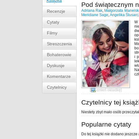
Książka
Pod świątecznym 
Adriana Rak
,
Małgorzata Manelsk
Recenzje
Meridiane Sage
,
Angelika Ślusarc
Cytaty
W 
ni
dw
Filmy
op
ks
Streszczenia
Ma
bo
st
Bohaterowie
i 
le
Dyskusje
wł
Na
cz
Komentarze
Czytelnicy
[
zmień okładkę
]
Czytelnicy tej książ
Niestety zbyt mało osób przeczytał
Popularne cytaty
Do tej książki nie dodano jeszcze 