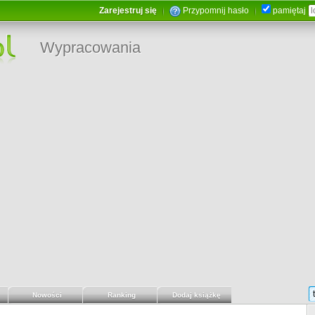
Zarejestruj się
Przypomnij hasło
pamiętaj
Wypracowania
Nowości
Ranking
Dodaj książkę