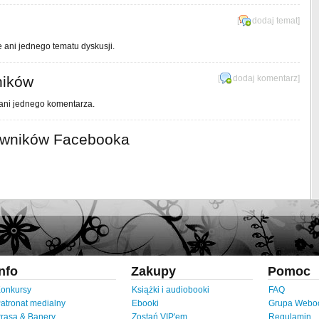
[
dodaj temat
]
e ani jednego tematu dyskusji.
ników
[
dodaj komentarz
]
 ani jednego komentarza.
owników Facebooka
Info
Zakupy
Pomoc
onkursy
Książki i audiobooki
FAQ
atronat medialny
Ebooki
Grupa Webo
rasa & Banery
Zostań VIP'em
Regulamin