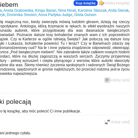
niebem
[
edytuj książkę
]
Kup książkę
a
,
Aneta Grabowska
,
Kinga Baran
,
Nina Nirali
,
Karolina Staszak
,
Anita Gierak
,
zyk
,
Dominika Smoleń
,
Anna Partyka-Judge
,
Greta Gulsen
tę magiczną noc, kiedy zwierzęta mówią ludzkim głosem, dzieją się rzeczy
espotykane. Antologia, którą trzymacie w rękach, to efekt wyobraźni naszych
unastu autorek, które przygotowały dla was dwanaście świątecznych
owiadań. Poznacie dalsze losy bohaterów znanych wam z ich poprzednich
iążek. Czy w Karterze w ogóle istnieją Święta? Jak potoczą się dalsze losy
jki i Łukasza, bohaterów powieści Tu i teraz? Czy w Barwinach zdarzy się
żonarodzeniowy cud? Na te i inne pytania znajdziecie odpowiedź, otwierając
ronice „Pod świątecznym niebem”. Nie zabraknie także całkiem nowych historii
postaci, które na dłużej zagoszczą w waszych sercach. Życzymy przyjemnej
ktury - pełnej wzruszeń i ciepła płynącego z wersów, które autorki stworzyły
aśnie dla was. Ślemy również życzenia spokojnych i radosnych Świąt Bożego
rodzenia, spędzonych w gronie najbliższych, bo przecież rodzina jest w życiu
łowieka najważniejsza.
[
edytuj opis
]
ki polecają
o tę książkę, aby móc polecić Ci inne publikacje.
[
dodaj cytat
]
ani jednego cytatu.