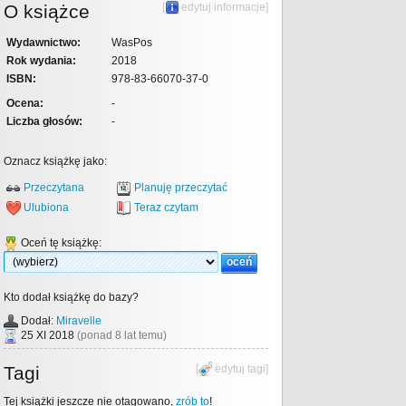
O książce
[
edytuj informacje
]
Wydawnictwo:
WasPos
Rok wydania:
2018
ISBN:
978-83-66070-37-0
Ocena:
-
Liczba głosów:
-
Oznacz książkę jako:
Przeczytana
Planuję przeczytać
Ulubiona
Teraz czytam
Oceń tę książkę:
Kto dodał książkę do bazy?
Dodał:
Miravelle
25 XI 2018
(ponad 8 lat temu)
Tagi
[
edytuj tagi
]
Tej książki jeszcze nie otagowano,
zrób to
!