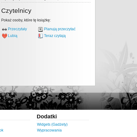
Czytelnicy
Pokaż osoby, które tę książkę:
Przeczytały
Planują przeczytać
Lubią
Teraz czytają
Dodatki
Widgets (Gadżety)
ok
Wypracowania