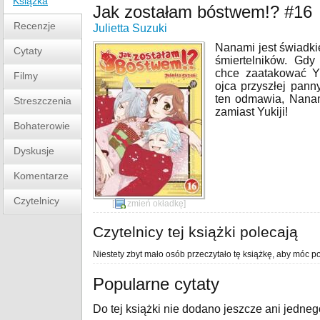
Książka
Jak zostałam bóstwem!? #16
Recenzje
Julietta Suzuki
Nanami jest świadki
Cytaty
śmiertelników. Gd
chce zaatakować Yu
Filmy
ojca przyszłej pann
ten odmawia, Nanam
Streszczenia
zamiast Yukiji!
Bohaterowie
Dyskusje
Komentarze
Czytelnicy
[
zmień okładkę
]
Czytelnicy tej książki polecają
Niestety zbyt mało osób przeczytało tę książkę, aby móc po
Popularne cytaty
Do tej książki nie dodano jeszcze ani jedneg