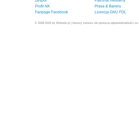
Zespół
Patronat medialny
Profil NK
Prasa & Banery
Fanpage Facebook
Licencja GNU FDL
© 2009-2026 by Webook.pl | Autorzy serwisu nie ponoszą odpowiedzialności za