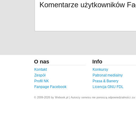
Komentarze użytkowników F
O nas
Info
Kontakt
Konkursy
Zespół
Patronat medialny
Profil NK
Prasa & Banery
Fanpage Facebook
Licencja GNU FDL
© 2009-2026 by Webook.pl | Autorzy serwisu nie ponoszą odpowiedzialności za