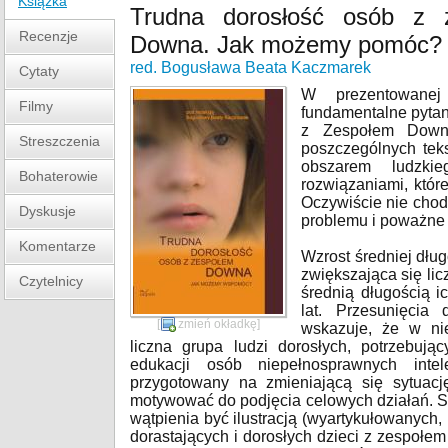
Książka
Trudna dorosłość osób z 
Recenzje
Downa. Jak możemy pomóc?
red. Bogusława Beata Kaczmarek
Cytaty
W prezentowanej 
Filmy
fundamentalne pytan
z Zespołem Downa
Streszczenia
poszczególnych tek
obszarem ludzki
Bohaterowie
rozwiązaniami, któr
Oczywiście nie chod
Dyskusje
problemu i poważne 
Komentarze
Wzrost średniej dłu
zwiększająca się lic
Czytelnicy
średnią długością i
lat. Przesunięci
[
zmień okładkę
]
wskazuje, że w nie
liczna grupa ludzi dorosłych, potrzebuj
edukacji osób niepełnosprawnych intele
przygotowany na zmieniającą się sytuacj
motywować do podjęcia celowych działań. 
wątpienia być ilustracją (wyartykułowanych,
dorastających i dorosłych dzieci z zespołe