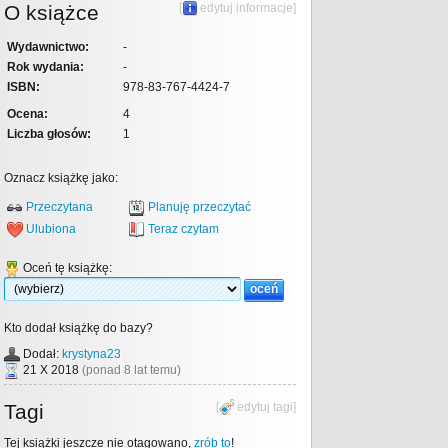
O książce
[
edytuj informacje
]
Wydawnictwo:
-
Rok wydania:
-
ISBN:
978-83-767-4424-7
Ocena:
4
Liczba głosów:
1
Oznacz książkę jako:
Przeczytana
Planuję przeczytać
Ulubiona
Teraz czytam
Oceń tę książkę:
Kto dodał książkę do bazy?
Dodał:
krystyna23
21 X 2018
(ponad 8 lat temu)
Tagi
[
edytuj tagi
]
Tej książki jeszcze nie otagowano,
zrób to
!