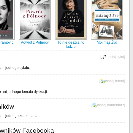
bramović
Powrót z Północy
To nie deszcz, to
Mój mąż Żyd
ludzie
[
dodaj cytat
]
ani jednego cytatu.
[
dodaj temat
]
e ani jednego tematu dyskusji.
ników
[
dodaj komentarz
]
 ani jednego komentarza.
owników Facebooka