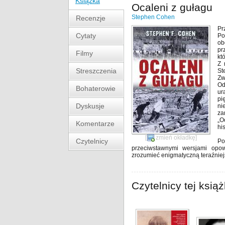
Książka
Ocaleni z gułagu
Stephen Cohen
Recenzje
Pr
Cytaty
Po
ob
pr
Filmy
któ
Z 
Streszczenia
St
Zw
Od
Bohaterowie
ur
pi
Dyskusje
ni
za
„O
Komentarze
hi
[
zmień okładkę
]
Czytelnicy
Po
przeciwstawnymi wersjami opow
zrozumieć enigmatyczną teraźniejs
Czytelnicy tej książ