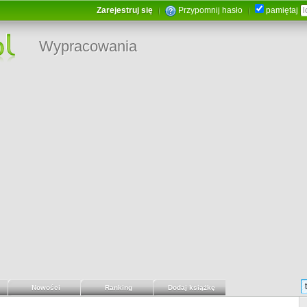
Zarejestruj się
Przypomnij hasło
pamiętaj
Wypracowania
Nowości
Ranking
Dodaj książkę