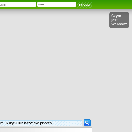
Czym
jest
Webook?