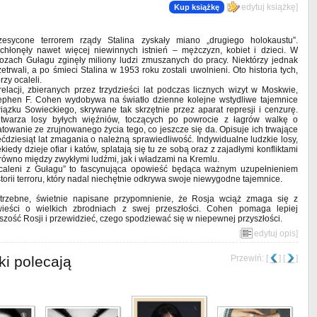
[
edytuj książkę
]
Kup książkę
zesycone terrorem rządy Stalina zyskały miano „drugiego holokaustu”.
chłonęły nawet więcej niewinnych istnień – mężczyzn, kobiet i dzieci. W
ozach Gułagu zginęły miliony ludzi zmuszanych do pracy. Niektórzy jednak
zetrwali, a po śmieci Stalina w 1953 roku zostali uwolnieni. Oto historia tych,
rzy ocaleli.
relacji, zbieranych przez trzydzieści lat podczas licznych wizyt w Moskwie,
ephen F. Cohen wydobywa na światło dzienne kolejne wstydliwe tajemnice
iązku Sowieckiego, skrywane tak skrzętnie przez aparat represji i cenzurę.
twarza losy byłych więźniów, toczących po powrocie z łagrów walkę o
atowanie ze zrujnowanego życia tego, co jeszcze się da. Opisuje ich trwające
ęćdziesiąt lat zmagania o należną sprawiedliwość. Indywidualne ludzkie losy,
ekiedy dzieje ofiar i katów, splatają się tu ze sobą oraz z zajadłymi konfliktami
równo między zwykłymi ludźmi, jak i władzami na Kremlu.
caleni z Gułagu” to fascynująca opowieść będąca ważnym uzupełnieniem
storii terroru, który nadal niechętnie odkrywa swoje niewygodne tajemnice.
trzebne, świetnie napisane przypomnienie, że Rosja wciąż zmaga się z
ieści o wielkich zbrodniach z swej przeszłości. Cohen pomaga lepiej
zość Rosji i przewidzieć, czego spodziewać się w niepewnej przyszłości.
[
edytuj opis
]
ki polecają
Przewiń: [
] [
]