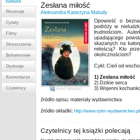
Książka
Zesłana miłość
Recenzje
Aleksandra Katarzyna Maludy
Opowieść o beznadz
Cytaty
podróży w nieludzk
trudnościom. Auto
Filmy
upadającego powsta
skazanych na katorg
Streszczenia
miłością? Kto prz
okolicznościom?
Bohaterowie
Cykl: Cień od wsch
Dyskusje
Komentarze
1) Zesłana miłość
2) Dzikie serca
Czytelnicy
3) Wojenni kochank
[
zmień okładkę
]
źródło opisu: materiały wydawnictwa
źródło okładki:
http://www.rytm-wydawnictwo.pl
Czytelnicy tej książki polecają