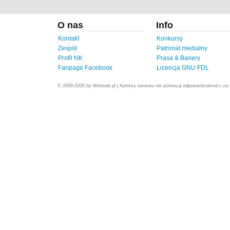
O nas
Info
Kontakt
Konkursy
Zespół
Patronat medialny
Profil NK
Prasa & Banery
Fanpage Facebook
Licencja GNU FDL
© 2009-2026 by Webook.pl | Autorzy serwisu nie ponoszą odpowiedzialności za