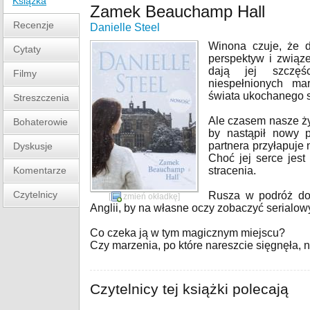
Książka
Zamek Beauchamp Hall
Recenzje
Danielle Steel
Winona czuje, że 
Cytaty
perspektyw i związ
dają jej szczęś
Filmy
niespełnionych ma
świata ukochanego s
Streszczenia
Ale czasem nasze ży
Bohaterowie
by nastąpił nowy p
partnera przyłapuje 
Dyskusje
Choć jej serce jest
Komentarze
stracenia.
Czytelnicy
Rusza w podróż do
[
zmień okładkę
]
Anglii, by na własne oczy zobaczyć serial
Co czeka ją w tym magicznym miejscu?
Czy marzenia, po które nareszcie sięgnęła, 
Czytelnicy tej książki polecają