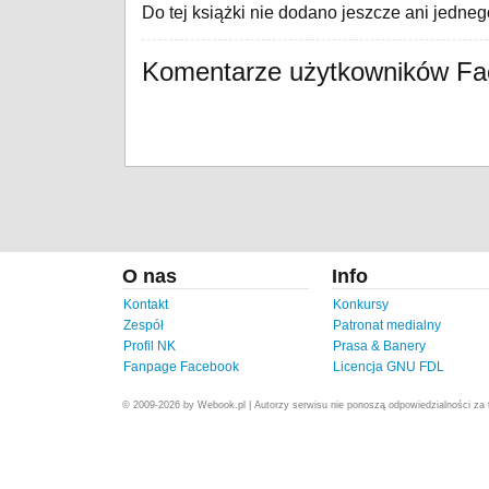
Do tej książki nie dodano jeszcze ani jedne
Komentarze użytkowników F
O nas
Info
Kontakt
Konkursy
Zespół
Patronat medialny
Profil NK
Prasa & Banery
Fanpage Facebook
Licencja GNU FDL
© 2009-2026 by Webook.pl | Autorzy serwisu nie ponoszą odpowiedzialności za