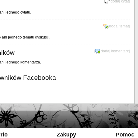
[
dodaj cytat
]
ani jednego cytatu.
[
dodaj temat
]
e ani jednego tematu dyskusji.
ników
[
dodaj komentarz
]
 ani jednego komentarza.
owników Facebooka
Info
Zakupy
Pomoc