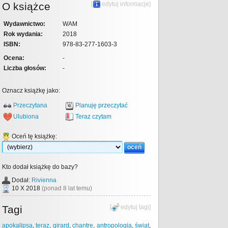
O książce
[
edytuj informacje
]
Wydawnictwo:
WAM
Rok wydania:
2018
ISBN:
978-83-277-1603-3
Ocena:
-
Liczba głosów:
-
Oznacz książkę jako:
Przeczytana
Planuję przeczytać
Ulubiona
Teraz czytam
Oceń tę książkę:
Kto dodał książkę do bazy?
Dodał:
Rivienna
10 X 2018
(ponad 8 lat temu)
Tagi
[
edytuj tagi
]
apokalipsa
,
teraz
,
girard
,
chantre
,
antropologia
,
świat
,