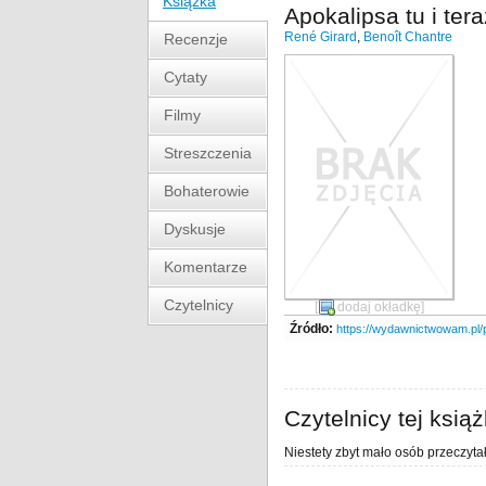
Książka
Apokalipsa tu i tera
René Girard
,
Benoît Chantre
Recenzje
Cytaty
Filmy
Streszczenia
Bohaterowie
Dyskusje
Komentarze
Czytelnicy
[
dodaj okładkę
]
Źródło:
https://wydawnictwowam.pl/p
Czytelnicy tej książ
Niestety zbyt mało osób przeczytał