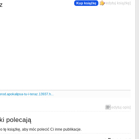
z
[
edytuj książkę
]
Kup książkę
rod.apokalipsa-tu-i-teraz.13937.h...
[
edytuj opis
]
ki polecają
o tę książkę, aby móc polecić Ci inne publikacje.