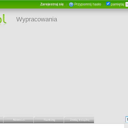
Zarejestruj się
Przypomnij hasło
pamiętaj
Wypracowania
Nowości
Ranking
Dodaj książkę