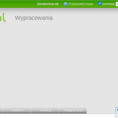
Zarejestruj się
Przypomnij hasło
pamiętaj
Wypracowania
Nowości
Ranking
Dodaj książkę