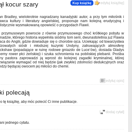
ął kocur szary
[
edytuj książkę
]
Kup książkę
an Bradley, wielokrotnie nagradzany kanadyjski autor, a przy tym miłośnik i
awca kultury i literatury angielskiej, proponuje nam kolejną erudycyjną i
ylistycznie wysmakowaną opowieść o przygodach Flawii.
 przymusowym powrocie z równie przymusowego choć krótkiego pobytu w
nadzie, którego historia wypełniła siódmy tom serii, dwunastoletnia już Flawia
aca do Anglii, gdzie dowiaduje się o chorobie ojca. Uciekając od towarzystwa
dzowatych sióstr i młodszej kuzynki Undyny, zatruwających atmosferę
ckshaw (popadające w ruinę rodowe gniazdo de Luce’ów), dosiada Gladys
ierny rower płci żeńskiej) i szuka schronienia na pobliskiej plebanii. Prośba
ny pastora zaprowadzi ją wprost do kolejnej zagadki kryminalnej, której
związanie wymagać od niej będzie (jak zwykle) zdolności dedukcyjnych oraz
edzy będącej owocem jej miłości do chemii.
[
edytuj opis
]
ki polecają
o tę książkę, aby móc polecić Ci inne publikacje.
[
dodaj cytat
]
ani jednego cytatu.