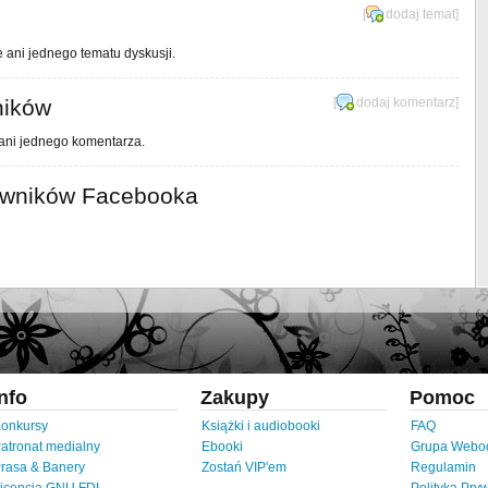
[
dodaj temat
]
e ani jednego tematu dyskusji.
ników
[
dodaj komentarz
]
 ani jednego komentarza.
owników Facebooka
Info
Zakupy
Pomoc
onkursy
Książki i audiobooki
FAQ
atronat medialny
Ebooki
Grupa Webo
rasa & Banery
Zostań VIP'em
Regulamin