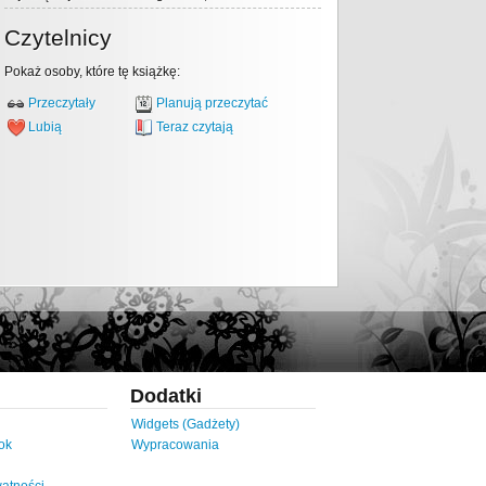
Czytelnicy
Pokaż osoby, które tę książkę:
Przeczytały
Planują przeczytać
Lubią
Teraz czytają
Dodatki
Widgets (Gadżety)
ok
Wypracowania