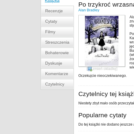
Książka
Po trzykroć wrzasn
Alan Bradley
Recenzje
Al
Cytaty
zn
st
Filmy
Po
Ka
Streszczenia
wr
ję
Bu
Bohaterowie
(w
żo
Dyskusje
ro
wi
[
zmień okładkę
]
Komentarze
Oczekujcie nieoczekiwanego.
Czytelnicy
Czytelnicy tej książ
Niestety zbyt mało osób przeczytał
Popularne cytaty
Do tej książki nie dodano jeszcze 