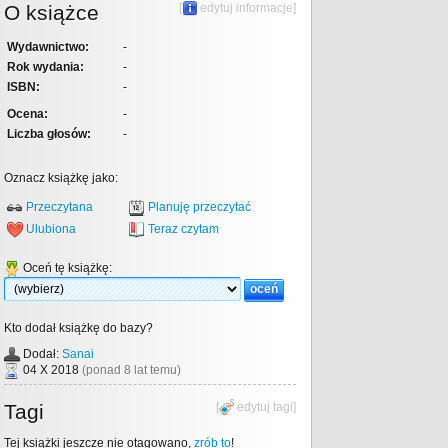
O książce
[
edytuj informacje
]
Wydawnictwo:
-
Rok wydania:
-
ISBN:
-
Ocena:
-
Liczba głosów:
-
Oznacz książkę jako:
Przeczytana
Planuję przeczytać
Ulubiona
Teraz czytam
Oceń tę książkę:
Kto dodał książkę do bazy?
Dodał:
Sanai
04 X 2018
(ponad 8 lat temu)
Tagi
[
edytuj tagi
]
Tej książki jeszcze nie otagowano,
zrób to
!