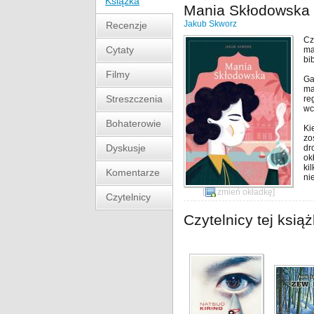
Książka
Mania Skłodowska
Jakub Skworz
Recenzje
Cz
Cytaty
ma
bi
Filmy
Ga
ma
Streszczenia
re
wc
Bohaterowie
Ki
zo
Dyskusje
dr
ok
ki
Komentarze
ni
[
zmień okładkę
]
Czytelnicy
Czytelnicy tej książ