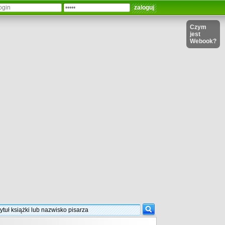
Czym
jest
Webook?