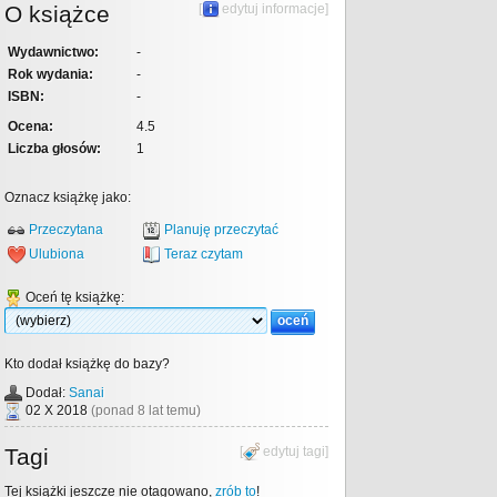
O książce
[
edytuj informacje
]
Wydawnictwo:
-
Rok wydania:
-
ISBN:
-
Ocena:
4.5
Liczba głosów:
1
Oznacz książkę jako:
Przeczytana
Planuję przeczytać
Ulubiona
Teraz czytam
Oceń tę książkę:
Kto dodał książkę do bazy?
Dodał:
Sanai
02 X 2018
(ponad 8 lat temu)
Tagi
[
edytuj tagi
]
Tej książki jeszcze nie otagowano,
zrób to
!