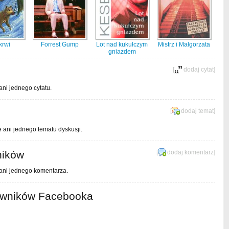
krwi
Forrest Gump
Lot nad kukułczym
Mistrz i Małgorzata
gniazdem
[
dodaj cytat
]
ani jednego cytatu.
[
dodaj temat
]
e ani jednego tematu dyskusji.
ników
[
dodaj komentarz
]
 ani jednego komentarza.
owników Facebooka