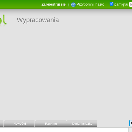
Zarejestruj się
Przypomnij hasło
pamiętaj
Wypracowania
Nowości
Ranking
Dodaj książkę